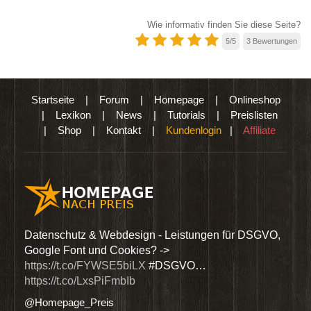
Wie informativ finden Sie diese Seite?
5
/
5
3
Bewertungen
Startseite
|
Forum
|
Homepage
|
Onlineshop
|
Lexikon
|
News
|
Tutorials
|
Preislisten
|
Shop
|
Kontakt
|
Kundenlogin
|
Affiliate
Datenschutz & Webdesign - Leistungen für DSGVO,
Wir biet
Google Font und Cookies? ->
Dienstle
https://t.co/FYWSE5biLX
#DSGVO…
@Homepa
https://t.co/LxsPiFmbIb
@Homepage_Preis