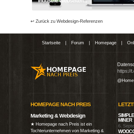
Industrie Webseiten...
↩ Zurück zu Webdesign-Referenzen
Startseite
|
Forum
|
Homepage
|
Onl
n digitalen Produkten wie Ebooks & DVDs.…
Datensc
https://
@Homep
HOMEPAGE NACH PREIS
LETZT
Marketing & Webdesign
SIMPLE
MINER
★ Homepage nach Preis ist ein
6. Sept
Tochterunternehmen von Marketing &
WOOCO