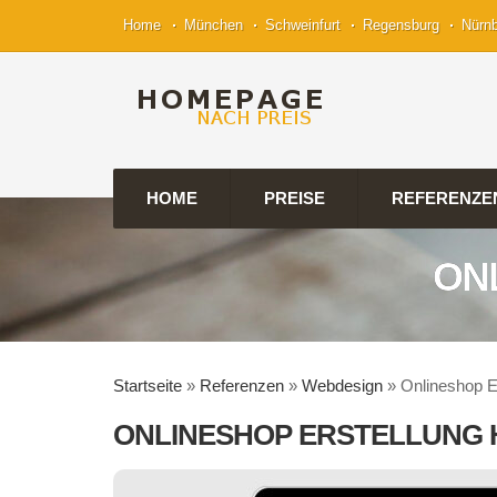
Home
München
Schweinfurt
Regensburg
Nürn
HOME
PREISE
REFERENZE
ON
Startseite
»
Referenzen
»
Webdesign
»
Onlineshop E
ONLINESHOP ERSTELLUNG 