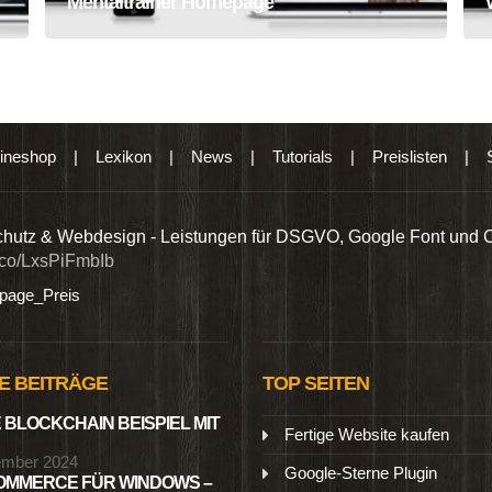
Mentaltrainer Homepage
ineshop
|
Lexikon
|
News
|
Tutorials
|
Preislisten
|
hutz & Webdesign - Leistungen für DSGVO, Google Font und 
t.co/LxsPiFmbIb
age_Preis
E BEITRÄGE
TOP SEITEN
 BLOCKCHAIN BEISPIEL MIT
Fertige Website kaufen
ember 2024
Google-Sterne Plugin
MMERCE FÜR WINDOWS –