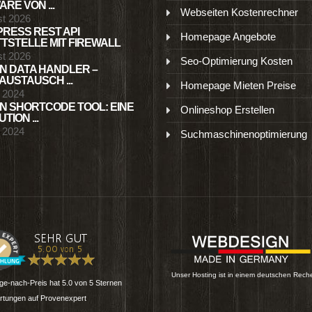
RE VON ...
Webseiten Kostenrechner
st 2026
RESS REST API
Homepage Angebote
TSTELLE MIT FIREWALL
st 2026
Seo-Optimierung Kosten
N DATA HANDLER –
USTAUSCH ...
Homepage Mieten Preise
l 2024
N SHORTCODE TOOL: EINE
Onlineshop Erstellen
TION ...
l 2024
Suchmaschinenoptimierung
Unser Hosting ist in einem deutschen Rech
e-nach-Preis
hat
5.0
von
5
Sternen
tungen auf Provenexpert