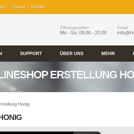
berg
Passau
Kontakt
Öffnungszeiten
Email
Mo - Sa: 09.00 - 20.00
info@H
N
SUPPORT
ÜBER UNS
MEHR
LINESHOP ERSTELLUNG HO
rstellung Honig
HONIG