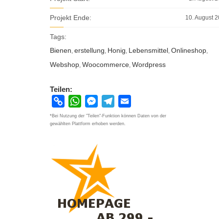
Projekt Ende:
10. August 
Tags:
Bienen
erstellung
Honig
Lebensmittel
Onlineshop
,
,
,
,
,
Webshop
Woocommerce
Wordpress
,
,
Teilen:
Copy
WhatsApp
Messenger
Telegram
Email
Link
*Bei Nutzung der "Teilen"-Funktion können Daten von der
gewählten Plattform erhoben werden.