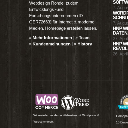
SOFTWA
Webdesign Rohde, zudem
7. Augu
Entwicklungs -und
WORDP
Forschungsunternehmen (ID
SCHNIT
GER72663) für Internet & moderne
7. Augu
Medien. Homepage erstellen lassen.
HNP WI
DATENA
» Mehr Informationen
|
» Team
27. Apri
» Kundenmeinungen
|
» History
HNP WI
REVOLU
26. Apri
Wir erstellen moderne Webseiten mit Wordpress &
Homepag
Woocommerce.
10
Bewer