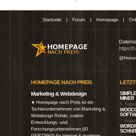
Startseite
|
Forum
|
Homepage
|
Onl
n digitalen Produkten wie Ebooks & DVDs.…
Datensc
https://
@Homep
HOMEPAGE NACH PREIS
LETZT
Marketing & Webdesign
SIMPLE
MINER
★ Homepage nach Preis ist ein
6. Sept
Tochterunternehmen von Marketing &
WOOCO
SOFTWA
Webdesign Rohde, zudem
7. Augu
Entwicklungs -und
WORDP
Forschungsunternehmen (ID
SCHNIT
GER72663) für Internet & moderne