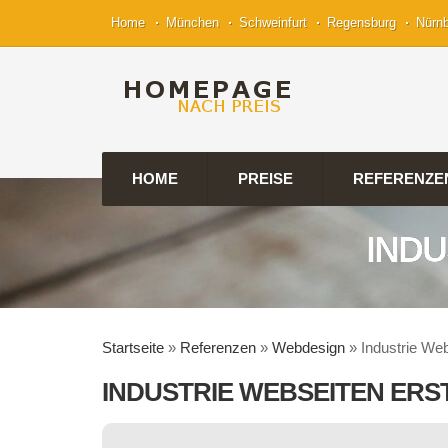
Home
München
Schweinfurt
Regensburg
Nürn
HOME
PREISE
REFERENZE
INDU
Startseite
»
Referenzen
»
Webdesign
»
Industrie Web
INDUSTRIE WEBSEITEN ER