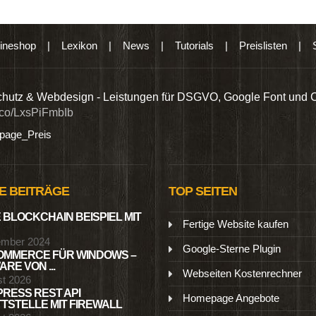
ineshop
|
Lexikon
|
News
|
Tutorials
|
Preislisten
|
hutz & Webdesign - Leistungen für DSGVO, Google Font und 
t.co/LxsPiFmbIb
age_Preis
E BEITRÄGE
TOP SEITEN
 BLOCKCHAIN BEISPIEL MIT
Fertige Website kaufen
ember 2024
Google-Sterne Plugin
MMERCE FÜR WINDOWS –
RE VON ...
Webseiten Kostenrechner
st 2026
RESS REST API
Homepage Angebote
TSTELLE MIT FIREWALL