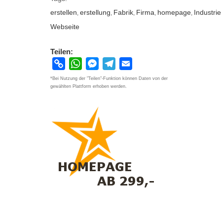
erstellen
erstellung
Fabrik
Firma
homepage
Industrie
,
,
,
,
,
Webseite
Teilen:
Copy
WhatsApp
Messenger
Telegram
Email
Link
*Bei Nutzung der "Teilen"-Funktion können Daten von der
gewählten Plattform erhoben werden.