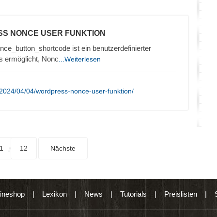
SS NONCE USER FUNKTION
ce_button_shortcode ist ein benutzerdefinierter
s ermöglicht, Nonc
...Weiterlesen
2024/04/04/wordpress-nonce-user-funktion/
1
12
Nächste
ineshop
|
Lexikon
|
News
|
Tutorials
|
Preislisten
|