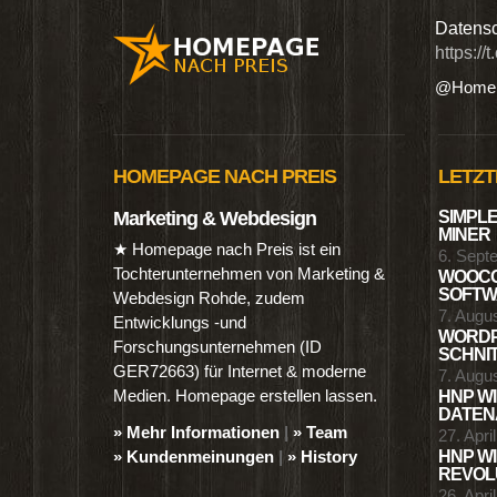
n digitalen Produkten wie Ebooks & DVDs.…
Datensc
https://
@Homep
HOMEPAGE NACH PREIS
LETZT
Marketing & Webdesign
SIMPLE
MINER
★ Homepage nach Preis ist ein
6. Sept
Tochterunternehmen von Marketing &
WOOCO
SOFTWA
Webdesign Rohde, zudem
7. Augu
Entwicklungs -und
WORDP
Forschungsunternehmen (ID
SCHNIT
GER72663) für Internet & moderne
7. Augu
Medien. Homepage erstellen lassen.
HNP WI
DATENA
» Mehr Informationen
|
» Team
27. Apri
» Kundenmeinungen
|
» History
HNP WI
REVOLU
26. Apri