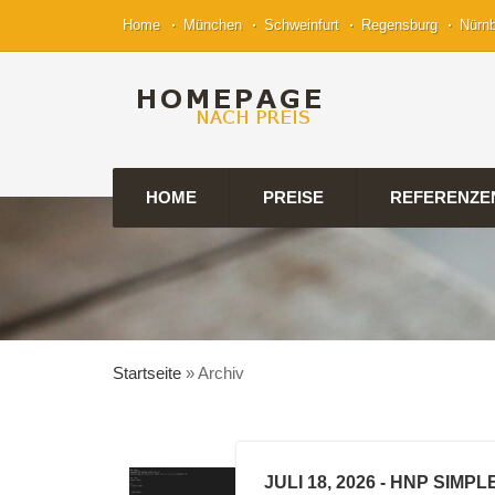
Home
München
Schweinfurt
Regensburg
Nürn
HOME
PREISE
REFERENZE
Startseite
»
Archiv
JULI 18, 2026
- HNP SIMP