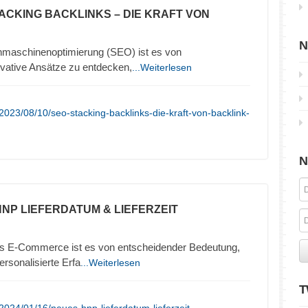
TACKING BACKLINKS – DIE KRAFT VON
N
chmaschinenoptimierung (SEO) ist es von
vative Ansätze zu entdecken,
...Weiterlesen
023/08/10/seo-stacking-backlinks-die-kraft-von-backlink-
N
HNP LIEFERDATUM & LIEFERZEIT
es E-Commerce ist es von entscheidender Bedeutung,
rsonalisierte Erfa
...Weiterlesen
T