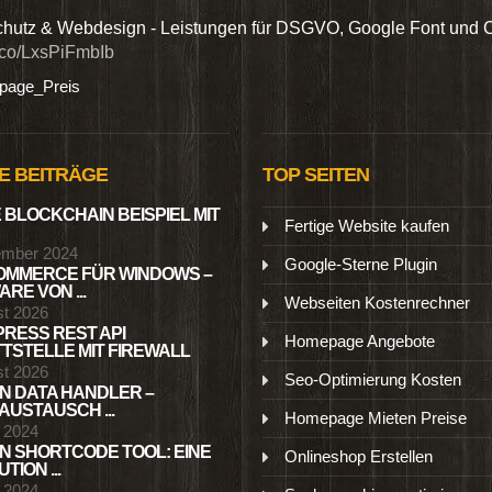
hutz & Webdesign - Leistungen für DSGVO, Google Font und 
t.co/LxsPiFmbIb
age_Preis
E BEITRÄGE
TOP SEITEN
 BLOCKCHAIN BEISPIEL MIT
Fertige Website kaufen
ember 2024
Google-Sterne Plugin
MMERCE FÜR WINDOWS –
RE VON ...
Webseiten Kostenrechner
st 2026
RESS REST API
Homepage Angebote
TSTELLE MIT FIREWALL
st 2026
Seo-Optimierung Kosten
N DATA HANDLER –
USTAUSCH ...
Homepage Mieten Preise
l 2024
N SHORTCODE TOOL: EINE
Onlineshop Erstellen
TION ...
l 2024