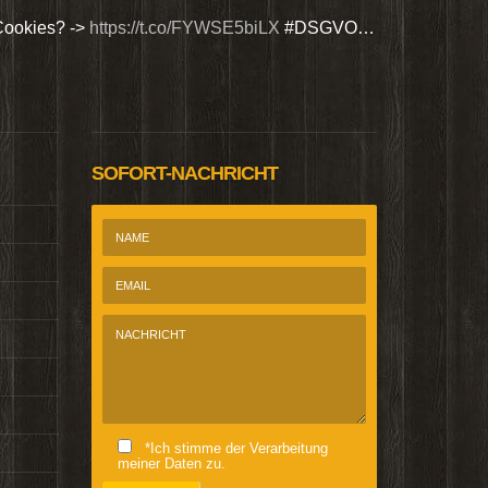
Cookies? ->
https://t.co/FYWSE5biLX
#DSGVO…
Wir bieten Si
@Homepage_P
SOFORT-NACHRICHT
*Ich stimme der Verarbeitung
meiner Daten zu.