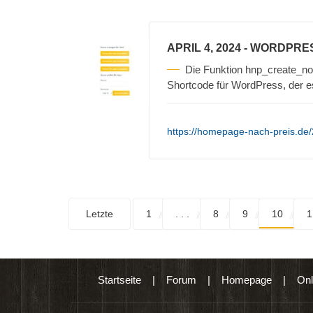
APRIL 4, 2024
- WORDPRE
Die Funktion hnp_create_non
Shortcode für WordPress, der e
https://homepage-nach-preis.de/
Letzte
1
. . .
8
9
10
1
Startseite
|
Forum
|
Homepage
|
Onl