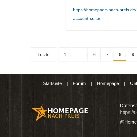
https://homepage-nach-preis.d
account-seite/
Letzte
1
. . .
6
7
8
9
Startseite
|
Forum
|
Homepage
|
Onl
n digitalen Produkten wie Ebooks & DVDs.…
Datensc
https://
@Homep