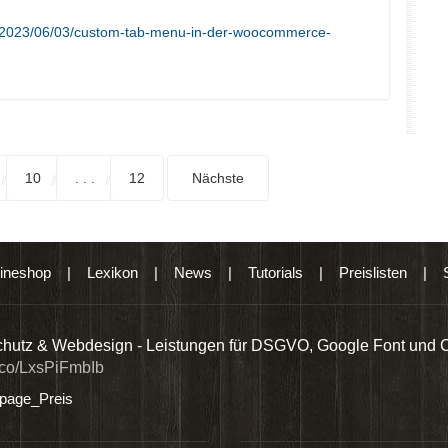
e/2023/06/03/custom-tab-menu-in-der-woocommerce-
10
. . .
12
Nächste
ineshop
|
Lexikon
|
News
|
Tutorials
|
Preislisten
|
hutz & Webdesign - Leistungen für DSGVO, Google Font und 
t.co/LxsPiFmbIb
age_Preis