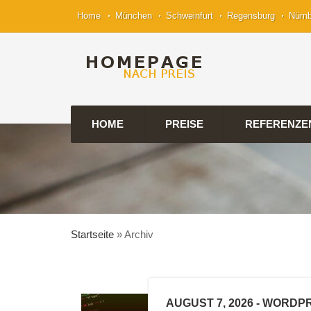
Home
München
Schweinfurt
Regensburg
Nürn
HOME
PREISE
REFERENZE
Startseite
»
Archiv
AUGUST 7, 2026
- WORDPR