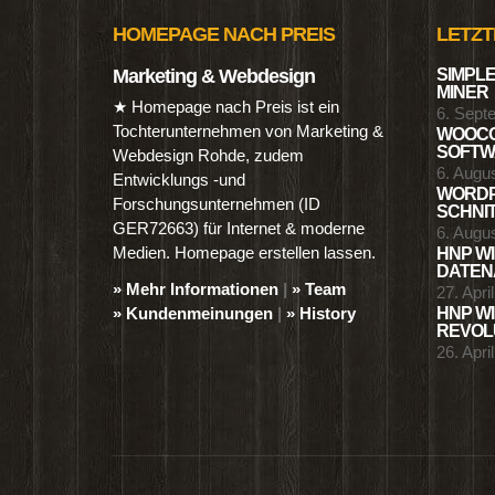
HOMEPAGE NACH PREIS
LETZT
Marketing & Webdesign
SIMPLE
MINER
★ Homepage nach Preis ist ein
6. Sept
Tochterunternehmen von Marketing &
WOOCO
SOFTWA
Webdesign Rohde, zudem
6. Augu
Entwicklungs -und
WORDP
Forschungsunternehmen (ID
SCHNIT
GER72663) für Internet & moderne
6. Augu
Medien. Homepage erstellen lassen.
HNP WI
DATENA
» Mehr Informationen
|
» Team
27. Apri
» Kundenmeinungen
|
» History
HNP WI
REVOLU
26. Apri