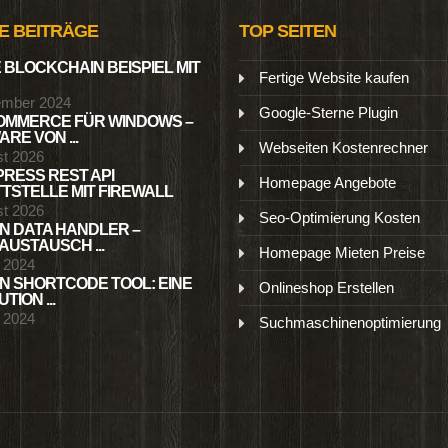
E BEITRÄGE
TOP SEITEN
 BLOCKCHAIN BEISPIEL MIT
Fertige Website kaufen
ember 2024
Google-Sterne Plugin
MMERCE FÜR WINDOWS –
RE VON ...
Webseiten Kostenrechner
st 2026
RESS REST API
Homepage Angebote
TSTELLE MIT FIREWALL
st 2026
Seo-Optimierung Kosten
N DATA HANDLER –
USTAUSCH ...
Homepage Mieten Preise
l 2024
N SHORTCODE TOOL: EINE
Onlineshop Erstellen
TION ...
l 2024
Suchmaschinenoptimierung