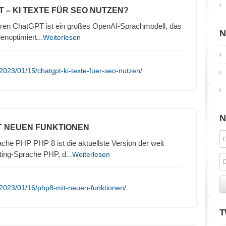
T – KI TEXTE FÜR SEO NUTZEN?
eren ChatGPT ist ein großes OpenAI-Sprachmodell, das
N
enoptimiert
...Weiterlesen
2023/01/15/chatgpt-ki-texte-fuer-seo-nutzen/
N
IT NEUEN FUNKTIONEN
he PHP PHP 8 ist die aktuellste Version der weit
ting-Sprache PHP, d
...Weiterlesen
/2023/01/16/php8-mit-neuen-funktionen/
T