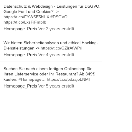
Datenschutz & Webdesign - Leistungen für DSGVO,
Google Font und Cookies? ->
https://t.co/FYWSE5biLX
#DSGVO
…
https://t.co/LxsPiFmbIb
Homepage_Preis
Vor 3 years erstellt
Wir bieten Sicherheitanalysen und ethical Hacking-
Dienstleistungen ->
https://t.co/GZirAtWPri
Homepage_Preis
Vor 4 years erstellt
Suchen Sie nach einem fertigen Onlineshop für
Ihren Lieferservice oder Ihr Restaurant? Ab 349€
kaufen.
#Homepage
…
https://t.co/pdzajoLNMf
Homepage_Preis
Vor 5 years erstellt