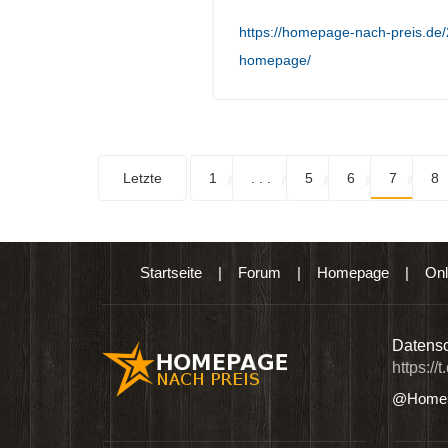
https://homepage-nach-preis.de
homepage/
Letzte
1
. . .
5
6
7
8
Startseite
|
Forum
|
Homepage
|
Onl
n digitalen Produkten wie Ebooks & DVDs.…
Datensc
https://
@Homep