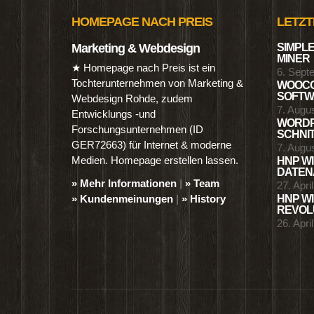
HOMEPAGE NACH PREIS
LETZT
Marketing & Webdesign
SIMPLE
MINER
★ Homepage nach Preis ist ein
6. Sept
Tochterunternehmen von Marketing &
WOOCO
SOFTWA
Webdesign Rohde, zudem
7. Augu
Entwicklungs -und
WORDP
Forschungsunternehmen (ID
SCHNIT
GER72663) für Internet & moderne
7. Augu
Medien. Homepage erstellen lassen.
HNP WI
DATENA
» Mehr Informationen
|
» Team
27. Apri
» Kundenmeinungen
|
» History
HNP WI
REVOLU
26. Apri