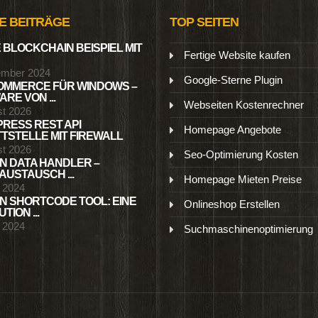
E BEITRÄGE
TOP SEITEN
 BLOCKCHAIN BEISPIEL MIT
Fertige Website kaufen
ember 2024
Google-Sterne Plugin
MMERCE FÜR WINDOWS –
RE VON ...
Webseiten Kostenrechner
st 2026
RESS REST API
Homepage Angebote
TSTELLE MIT FIREWALL
st 2026
Seo-Optimierung Kosten
N DATA HANDLER –
USTAUSCH ...
Homepage Mieten Preise
l 2024
N SHORTCODE TOOL: EINE
Onlineshop Erstellen
TION ...
l 2024
Suchmaschinenoptimierung