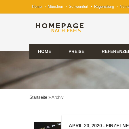
Home
München
Schweinfurt
Regensburg
Nürn
HOME
PREISE
REFERENZE
Startseite
»
Archiv
APRIL 23, 2020
- EINZELN