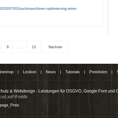
/2020/07/02/suchmaschinen-optimierung-einer-
9
. . .
12
Nächste
ineshop
|
Lexikon
|
News
|
Tutorials
|
Preislisten
|
hutz & Webdesign - Leistungen für DSGVO, Google Font und 
t.co/LxsPiFmbIb
age_Preis