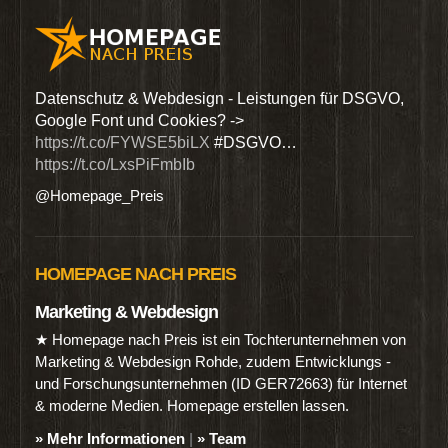
den
Datenschutz & Webdesign - Leistungen für DSGVO,
Wir 
Google Font und Cookies? ->
Dien
https://t.co/FYWSE5biLX
#DSGVO…
@Hom
https://t.co/LxsPiFmbIb
@Homepage_Preis
HOMEPAGE NACH PREIS
Marketing & Webdesign
★ Homepage nach Preis ist ein Tochterunternehmen von
Marketing & Webdesign Rohde, zudem Entwicklungs -
und Forschungsunternehmen (ID GER72663) für Internet
& moderne Medien. Homepage erstellen lassen.
» Mehr Informationen
|
» Team