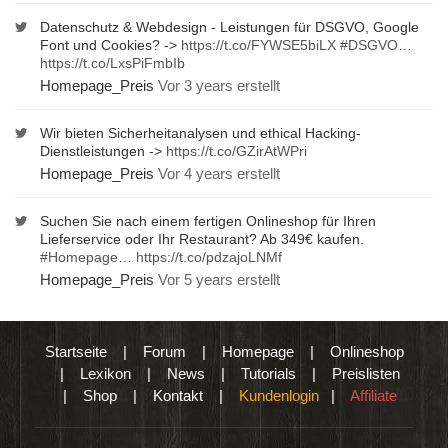
Datenschutz & Webdesign - Leistungen für DSGVO, Google
Font und Cookies? ->
https://t.co/FYWSE5biLX
#DSGVO
…
https://t.co/LxsPiFmbIb
Homepage_Preis
Vor 3 years erstellt
Wir bieten Sicherheitanalysen und ethical Hacking-
Dienstleistungen ->
https://t.co/GZirAtWPri
Homepage_Preis
Vor 4 years erstellt
Suchen Sie nach einem fertigen Onlineshop für Ihren
Lieferservice oder Ihr Restaurant? Ab 349€ kaufen.
#Homepage
…
https://t.co/pdzajoLNMf
Homepage_Preis
Vor 5 years erstellt
Startseite
|
Forum
|
Homepage
|
Onlineshop
|
Lexikon
|
News
|
Tutorials
|
Preislisten
|
Shop
|
Kontakt
|
Kundenlogin
|
Affiliate