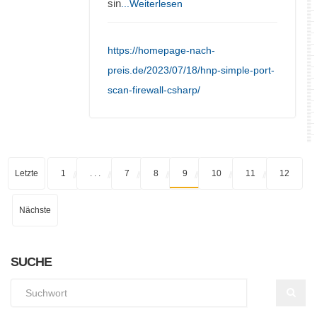
sin
...Weiterlesen
https://homepage-nach-
preis.de/2023/07/18/hnp-simple-port-
scan-firewall-csharp/
Letzte
1
. . .
7
8
9
10
11
12
Nächste
SUCHE