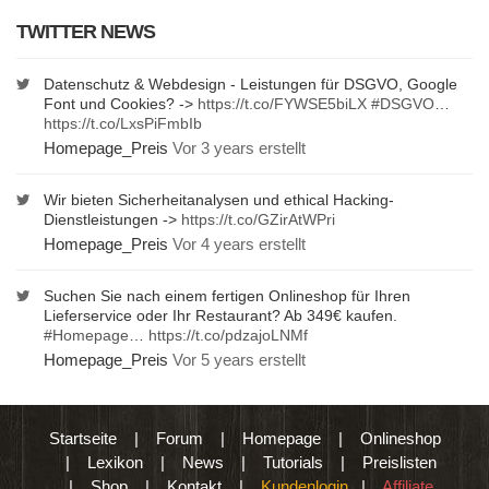
TWITTER NEWS
Datenschutz & Webdesign - Leistungen für DSGVO, Google
Font und Cookies? ->
https://t.co/FYWSE5biLX
#DSGVO
…
https://t.co/LxsPiFmbIb
Homepage_Preis
Vor 3 years erstellt
Wir bieten Sicherheitanalysen und ethical Hacking-
Dienstleistungen ->
https://t.co/GZirAtWPri
Homepage_Preis
Vor 4 years erstellt
Suchen Sie nach einem fertigen Onlineshop für Ihren
Lieferservice oder Ihr Restaurant? Ab 349€ kaufen.
#Homepage
…
https://t.co/pdzajoLNMf
Homepage_Preis
Vor 5 years erstellt
Startseite
|
Forum
|
Homepage
|
Onlineshop
|
Lexikon
|
News
|
Tutorials
|
Preislisten
|
Shop
|
Kontakt
|
Kundenlogin
|
Affiliate