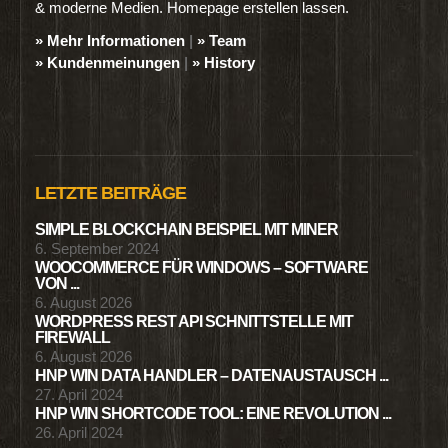
& moderne Medien. Homepage erstellen lassen.
» Mehr Informationen
|
» Team
» Kundenmeinungen
|
» History
LETZTE BEITRÄGE
SIMPLE BLOCKCHAIN BEISPIEL MIT MINER
6. September 2024
WOOCOMMERCE FÜR WINDOWS – SOFTWARE
VON ...
6. August 2026
WORDPRESS REST API SCHNITTSTELLE MIT
FIREWALL
6. August 2026
HNP WIN DATA HANDLER – DATENAUSTAUSCH ...
27. April 2024
HNP WIN SHORTCODE TOOL: EINE REVOLUTION ...
26. April 2024