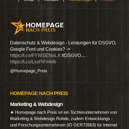
den
Datenschutz & Webdesign - Leistungen für DSGVO,
Wir 
Google Font und Cookies? ->
Dien
https://t.co/FYWSE5biLX
#DSGVO…
@Hom
https://t.co/LxsPiFmbIb
@Homepage_Preis
HOMEPAGE NACH PREIS
Marketing & Webdesign
★ Homepage nach Preis ist ein Tochterunternehmen von
Marketing & Webdesign Rohde, zudem Entwicklungs -
und Forschungsunternehmen (ID GER72663) für Internet