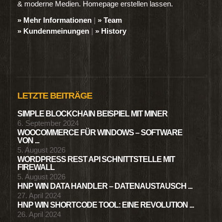
& moderne Medien. Homepage erstellen lassen.
» Mehr Informationen
|
» Team
» Kundenmeinungen
|
» History
LETZTE BEITRÄGE
SIMPLE BLOCKCHAIN BEISPIEL MIT MINER
6. September 2024
WOOCOMMERCE FÜR WINDOWS – SOFTWARE
VON ...
5. August 2026
WORDPRESS REST API SCHNITTSTELLE MIT
FIREWALL
5. August 2026
HNP WIN DATA HANDLER – DATENAUSTAUSCH ...
27. April 2024
HNP WIN SHORTCODE TOOL: EINE REVOLUTION ...
26. April 2024