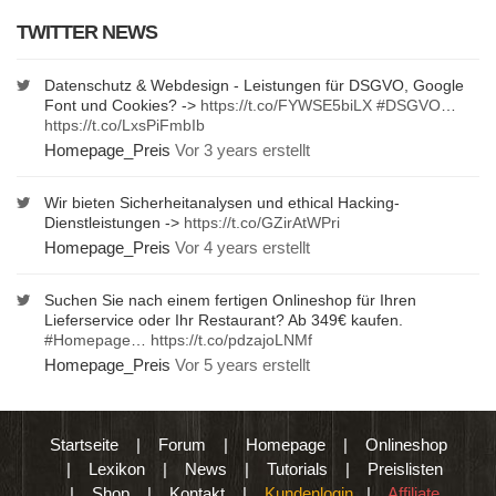
TWITTER NEWS
Datenschutz & Webdesign - Leistungen für DSGVO, Google
Font und Cookies? ->
https://t.co/FYWSE5biLX
#DSGVO
…
https://t.co/LxsPiFmbIb
Homepage_Preis
Vor 3 years erstellt
Wir bieten Sicherheitanalysen und ethical Hacking-
Dienstleistungen ->
https://t.co/GZirAtWPri
Homepage_Preis
Vor 4 years erstellt
Suchen Sie nach einem fertigen Onlineshop für Ihren
Lieferservice oder Ihr Restaurant? Ab 349€ kaufen.
#Homepage
…
https://t.co/pdzajoLNMf
Homepage_Preis
Vor 5 years erstellt
Startseite
|
Forum
|
Homepage
|
Onlineshop
|
Lexikon
|
News
|
Tutorials
|
Preislisten
|
Shop
|
Kontakt
|
Kundenlogin
|
Affiliate