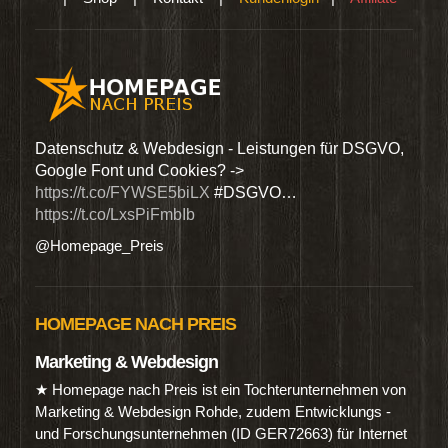
den
Datenschutz & Webdesign - Leistungen für DSGVO,
Wir 
Google Font und Cookies? ->
Dien
https://t.co/FYWSE5biLX
#DSGVO…
@Hom
https://t.co/LxsPiFmbIb
@Homepage_Preis
HOMEPAGE NACH PREIS
Marketing & Webdesign
★ Homepage nach Preis ist ein Tochterunternehmen von
Marketing & Webdesign Rohde, zudem Entwicklungs -
und Forschungsunternehmen (ID GER72663) für Internet