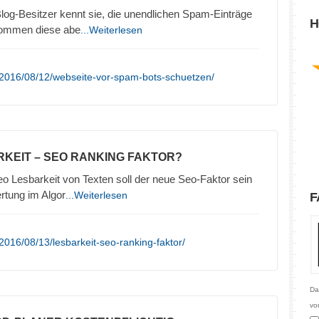
log-Besitzer kennt sie, die unendlichen Spam-Einträge
H
kommen diese abe
...Weiterlesen
/2016/08/12/webseite-vor-spam-bots-schuetzen/
RKEIT – SEO RANKING FAKTOR?
o Lesbarkeit von Texten soll der neue Seo-Faktor sein
rtung im Algor
...Weiterlesen
F
016/08/13/lesbarkeit-seo-ranking-faktor/
Da
vo