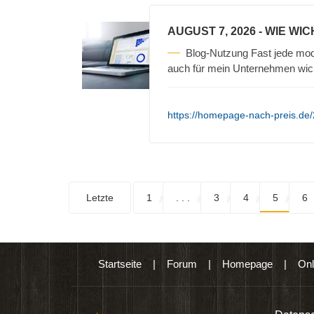
AUGUST 7, 2026
- WIE WIC
Blog-Nutzung Fast jede mod
auch für mein Unternehmen wic
https://homepage-nach-preis.de/2
Letzte
1
. . .
3
4
5
6
Startseite
|
Forum
|
Homepage
|
Onl