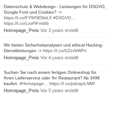
Datenschutz & Webdesign - Leistungen für DSGVO,
Google Font und Cookies? ->
https://t.co/FYWSE5biLX
#DSGVO
…
https://t.co/LxsPiFmbIb
Homepage_Preis
Vor 3 years erstellt
Wir bieten Sicherheitanalysen und ethical Hacking-
Dienstleistungen ->
https://t.co/GZirAtWPri
Homepage_Preis
Vor 4 years erstellt
Suchen Sie nach einem fertigen Onlineshop für
Ihren Lieferservice oder Ihr Restaurant? Ab 349€
kaufen.
#Homepage
…
https://t.co/pdzajoLNMf
Homepage_Preis
Vor 5 years erstellt