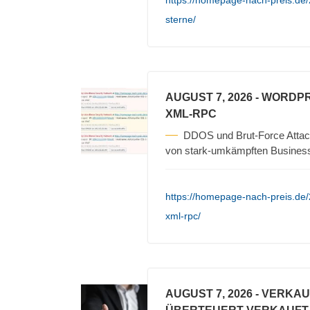
https://homepage-nach-preis.de/2
sterne/
AUGUST 7, 2026
- WORDPR
XML-RPC
DDOS und Brut-Force Attack
von stark-umkämpften Busines
https://homepage-nach-preis.de
xml-rpc/
AUGUST 7, 2026
- VERKA