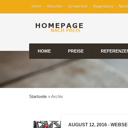
Home
München
Schweinfurt
Regensburg
Nürn
HOME
PREISE
REFERENZE
Startseite
»
Archiv
AUGUST 12, 2016
- WEBSE