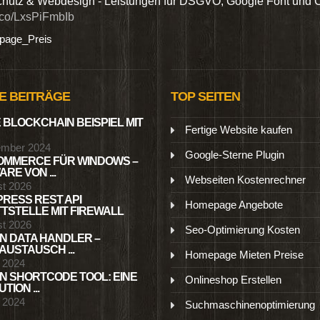
hutz & Webdesign - Leistungen für DSGVO, Google Font und 
t.co/LxsPiFmbIb
age_Preis
E BEITRÄGE
TOP SEITEN
 BLOCKCHAIN BEISPIEL MIT
Fertige Website kaufen
ember 2024
Google-Sterne Plugin
MMERCE FÜR WINDOWS –
RE VON ...
Webseiten Kostenrechner
st 2026
RESS REST API
Homepage Angebote
TSTELLE MIT FIREWALL
st 2026
Seo-Optimierung Kosten
N DATA HANDLER –
USTAUSCH ...
Homepage Mieten Preise
l 2024
N SHORTCODE TOOL: EINE
Onlineshop Erstellen
TION ...
l 2024
Suchmaschinenoptimierung