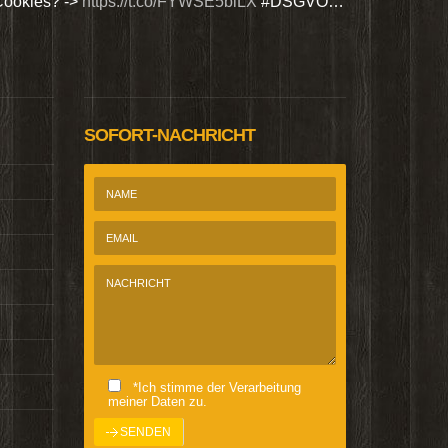
Cookies? ->
https://t.co/FYWSE5biLX
#DSGVO…
Wir bieten Si
@Homepage_P
SOFORT-NACHRICHT
*Ich stimme der Verarbeitung
meiner Daten zu.