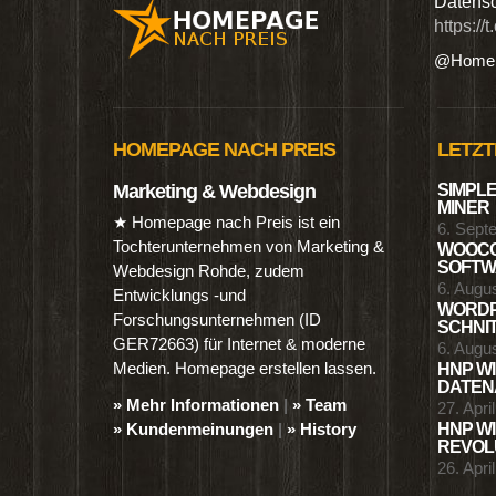
n digitalen Produkten wie Ebooks & DVDs.…
Datensc
https://
@Homep
HOMEPAGE NACH PREIS
LETZT
Marketing & Webdesign
SIMPLE
MINER
★ Homepage nach Preis ist ein
6. Sept
Tochterunternehmen von Marketing &
WOOCO
SOFTWA
Webdesign Rohde, zudem
6. Augu
Entwicklungs -und
WORDP
Forschungsunternehmen (ID
SCHNIT
GER72663) für Internet & moderne
6. Augu
Medien. Homepage erstellen lassen.
HNP WI
DATENA
» Mehr Informationen
|
» Team
27. Apri
» Kundenmeinungen
|
» History
HNP WI
REVOLU
26. Apri