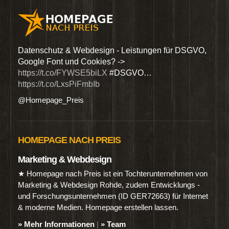
den
Datenschutz & Webdesign - Leistungen für DSGVO,
Wir 
Google Font und Cookies? ->
Dien
https://t.co/FYWSE5biLX
#DSGVO…
@Hom
https://t.co/LxsPiFmbIb
@Homepage_Preis
HOMEPAGE NACH PREIS
Marketing & Webdesign
★ Homepage nach Preis ist ein Tochterunternehmen von
Marketing & Webdesign Rohde, zudem Entwicklungs -
und Forschungsunternehmen (ID GER72663) für Internet
& moderne Medien. Homepage erstellen lassen.
» Mehr Informationen
|
» Team