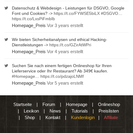
Datenschutz & Webdesign - Leistungen für DSGVO, Google
Font und Cookies? ->
https://t.co/FYWSE5biLX
#DSGVO
…
https://t.co/LxsPiFmbIb
Homepage_Preis
Vor 3 years erstellt
Wir bieten Sicherheitanalysen und ethical Hacking-
Dienstleistungen ->
https://t.co/GZirAtWPri
Homepage_Preis
Vor 4 years erstellt
Suchen Sie nach einem fertigen Onlineshop für Ihren
Lieferservice oder Ihr Restaurant? Ab 349€ kaufen.
#Homepage
…
https://t.co/pdzajoLNMf
Homepage_Preis
Vor 5 years erstellt
Startseite
|
Forum
|
Homepage
|
Onlineshop
|
Lexikon
|
News
|
Tutorials
|
Preislisten
|
Shop
|
Kontakt
|
Kundenlogin
|
Affiliate