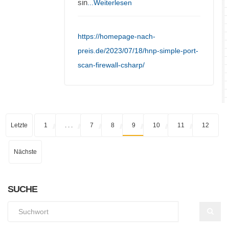
sin
...Weiterlesen
https://homepage-nach-
preis.de/2023/07/18/hnp-simple-port-
scan-firewall-csharp/
Letzte
1
. . .
7
8
9
10
11
12
Nächste
SUCHE