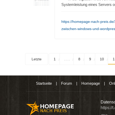
Systemleistung eines Servers 
https://homepage-nach-preis.de/
zwischen-windows-und-wordpres
Letzte
1
. . .
8
9
10
1
Startseite
|
Forum
|
Homepage
|
Onl
n digitalen Produkten wie Ebooks & DVDs.…
Datensc
https://