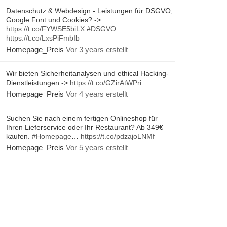
Datenschutz & Webdesign - Leistungen für DSGVO,
Google Font und Cookies? ->
https://t.co/FYWSE5biLX
#DSGVO
…
https://t.co/LxsPiFmbIb
Homepage_Preis
Vor 3 years erstellt
Wir bieten Sicherheitanalysen und ethical Hacking-
Dienstleistungen ->
https://t.co/GZirAtWPri
Homepage_Preis
Vor 4 years erstellt
Suchen Sie nach einem fertigen Onlineshop für
Ihren Lieferservice oder Ihr Restaurant? Ab 349€
kaufen.
#Homepage
…
https://t.co/pdzajoLNMf
Homepage_Preis
Vor 5 years erstellt