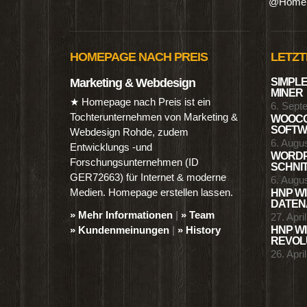
@Homep
HOMEPAGE NACH PREIS
LETZT
Marketing & Webdesign
SIMPLE
MINER
★ Homepage nach Preis ist ein
6. Sept
Tochterunternehmen von Marketing &
WOOCO
SOFTWA
Webdesign Rohde, zudem
6. Augu
Entwicklungs -und
WORDP
Forschungsunternehmen (ID
SCHNIT
GER72663) für Internet & moderne
6. Augu
Medien. Homepage erstellen lassen.
HNP WI
DATENA
» Mehr Informationen
|
» Team
27. Apri
» Kundenmeinungen
|
» History
HNP WI
REVOLU
26. Apri