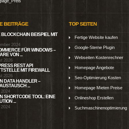
age_Preis
E BEITRÄGE
TOP SEITEN
 BLOCKCHAIN BEISPIEL MIT
Fertige Website kaufen
ember 2024
Google-Sterne Plugin
MMERCE FÜR WINDOWS –
RE VON ...
Webseiten Kostenrechner
st 2026
RESS REST API
Homepage Angebote
TSTELLE MIT FIREWALL
st 2026
Seo-Optimierung Kosten
N DATA HANDLER –
USTAUSCH ...
Homepage Mieten Preise
l 2024
N SHORTCODE TOOL: EINE
Onlineshop Erstellen
TION ...
l 2024
Suchmaschinenoptimierung