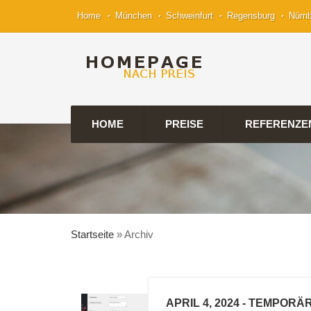
Home
München
Schweinfurt
Regensburg
Nürn
HOME
PREISE
REFERENZE
Startseite
»
Archiv
APRIL 4, 2024
- TEMPORÄ