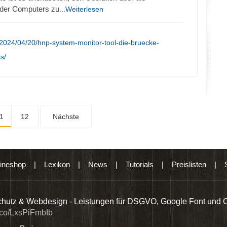
oder Computers zu
...Weiterlesen
2024/04/20/hnp-system-monitor-tool-die-bruecke-
s/
1
12
Nächste
ineshop
|
Lexikon
|
News
|
Tutorials
|
Preislisten
|
hutz & Webdesign - Leistungen für DSGVO, Google Font und 
t.co/LxsPiFmbIb