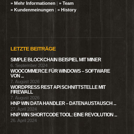
» Mehr Informationen
|
» Team
» Kundenmeinungen
|
» History
LETZTE BEITRÄGE
SIMPLE BLOCKCHAIN BEISPIEL MIT MINER
6. September 2024
WOOCOMMERCE FÜR WINDOWS – SOFTWARE
VON ...
7. August 2026
WORDPRESS REST API SCHNITTSTELLE MIT
FIREWALL
7. August 2026
HNP WIN DATA HANDLER – DATENAUSTAUSCH ...
27. April 2024
HNP WIN SHORTCODE TOOL: EINE REVOLUTION ...
26. April 2024