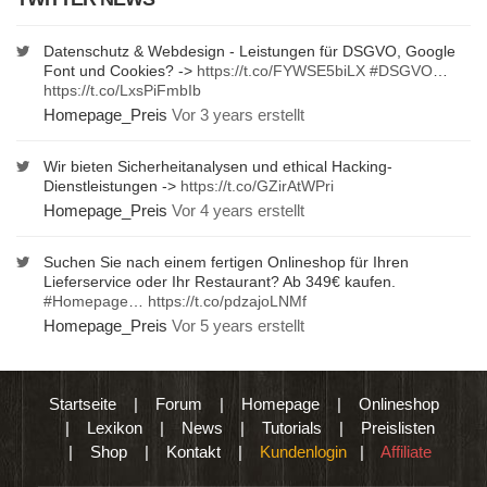
Datenschutz & Webdesign - Leistungen für DSGVO, Google
Font und Cookies? ->
https://t.co/FYWSE5biLX
#DSGVO
…
https://t.co/LxsPiFmbIb
Homepage_Preis
Vor 3 years erstellt
Wir bieten Sicherheitanalysen und ethical Hacking-
Dienstleistungen ->
https://t.co/GZirAtWPri
Homepage_Preis
Vor 4 years erstellt
Suchen Sie nach einem fertigen Onlineshop für Ihren
Lieferservice oder Ihr Restaurant? Ab 349€ kaufen.
#Homepage
…
https://t.co/pdzajoLNMf
Homepage_Preis
Vor 5 years erstellt
Startseite
|
Forum
|
Homepage
|
Onlineshop
|
Lexikon
|
News
|
Tutorials
|
Preislisten
|
Shop
|
Kontakt
|
Kundenlogin
|
Affiliate