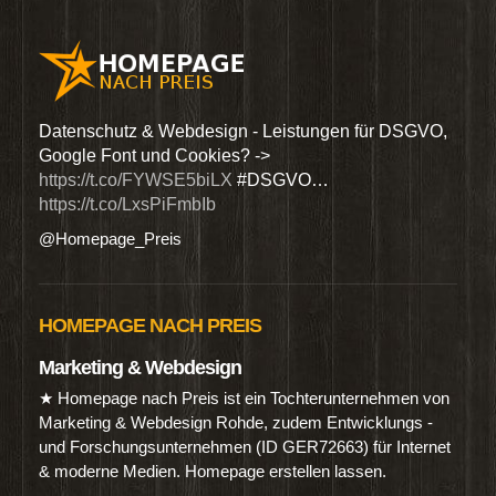
den
Datenschutz & Webdesign - Leistungen für DSGVO,
Wir 
Google Font und Cookies? ->
Dien
https://t.co/FYWSE5biLX
#DSGVO…
@Hom
https://t.co/LxsPiFmbIb
@Homepage_Preis
HOMEPAGE NACH PREIS
Marketing & Webdesign
★ Homepage nach Preis ist ein Tochterunternehmen von
Marketing & Webdesign Rohde, zudem Entwicklungs -
und Forschungsunternehmen (ID GER72663) für Internet
& moderne Medien. Homepage erstellen lassen.