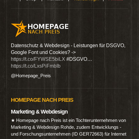
den
Datenschutz & Webdesign - Leistungen für DSGVO,
Wir 
Google Font und Cookies? ->
Dien
https://t.co/FYWSE5biLX
#DSGVO…
@Hom
https://t.co/LxsPiFmbIb
@Homepage_Preis
HOMEPAGE NACH PREIS
Marketing & Webdesign
★ Homepage nach Preis ist ein Tochterunternehmen von
Marketing & Webdesign Rohde, zudem Entwicklungs -
und Forschungsunternehmen (ID GER72663) für Internet