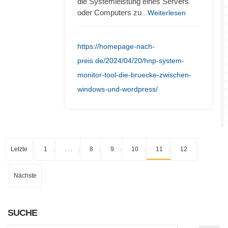
die Systemleistung eines Servers
oder Computers zu
...Weiterlesen
https://homepage-nach-
preis.de/2024/04/20/hnp-system-
monitor-tool-die-bruecke-zwischen-
windows-und-wordpress/
Letzte
1
. . .
8
9
10
11
12
Nächste
SUCHE