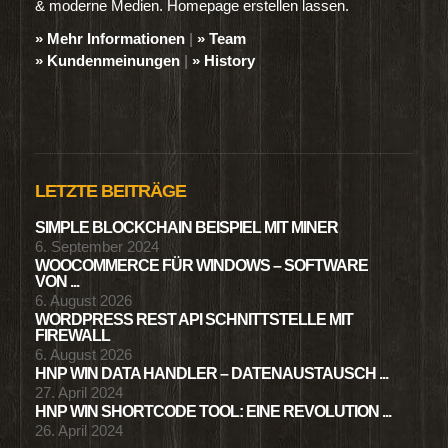
& moderne Medien. Homepage erstellen lassen.
» Mehr Informationen
|
» Team
» Kundenmeinungen
|
» History
LETZTE BEITRÄGE
SIMPLE BLOCKCHAIN BEISPIEL MIT MINER
6. September 2024
WOOCOMMERCE FÜR WINDOWS – SOFTWARE
VON ...
6. August 2026
WORDPRESS REST API SCHNITTSTELLE MIT
FIREWALL
6. August 2026
HNP WIN DATA HANDLER – DATENAUSTAUSCH ...
27. April 2024
HNP WIN SHORTCODE TOOL: EINE REVOLUTION ...
26. April 2024