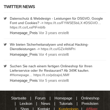
TWITTER NEWS
Datenschutz & Webdesign - Leistungen für DSGVO, Google
Font und Cookies? ->
https://t.co/FYWSE5biLX
#DSGVO
…
https://t.co/LxsPiFmbIb
Homepage_Preis
Vor 3 years erstellt
Wir bieten Sicherheitanalysen und ethical Hacking-
Dienstleistungen ->
https://t.co/GZirAtWPri
Homepage_Preis
Vor 4 years erstellt
Suchen Sie nach einem fertigen Onlineshop für Ihren
Lieferservice oder Ihr Restaurant? Ab 349€ kaufen.
#Homepage
…
https://t.co/pdzajoLNMf
Homepage_Preis
Vor 5 years erstellt
Startseite
|
Forum
|
Homepage
|
Onlineshop
|
Lexikon
|
News
|
Tutorials
|
Preislisten
|
Shop
|
Kontakt
|
Kundenlogin
|
Affiliate