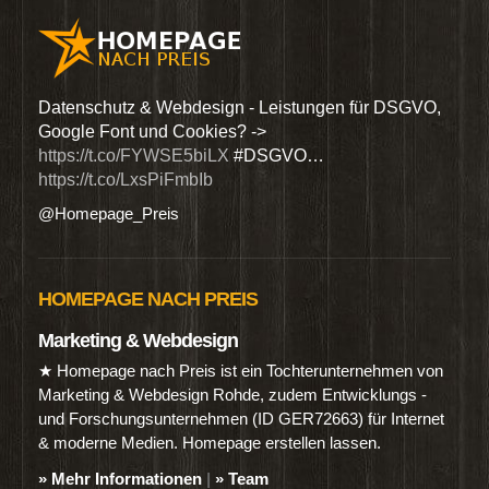
den
Datenschutz & Webdesign - Leistungen für DSGVO,
Wir 
Google Font und Cookies? ->
Dien
https://t.co/FYWSE5biLX
#DSGVO…
@Hom
https://t.co/LxsPiFmbIb
@Homepage_Preis
HOMEPAGE NACH PREIS
Marketing & Webdesign
★ Homepage nach Preis ist ein Tochterunternehmen von
Marketing & Webdesign Rohde, zudem Entwicklungs -
und Forschungsunternehmen (ID GER72663) für Internet
& moderne Medien. Homepage erstellen lassen.
» Mehr Informationen
|
» Team