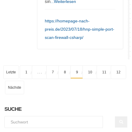
sin
...Weiterlesen
https://homepage-nach-
preis.de/2023/07/18/hnp-simple-port-
scan-firewall-csharp/
Letzte
1
. . .
7
8
9
10
11
12
Nächste
SUCHE