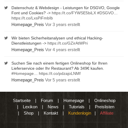
Datenschutz & Webdesign - Leistungen für DSGVO, Google
Font und Cookies? ->
https://t.co/FYWSE5biLX
#DSGVO
…
https://t.co/LxsPiFmbIb
Homepage_Preis
Vor 3 years erstellt
Wir bieten Sicherheitanalysen und ethical Hacking-
Dienstleistungen ->
https://t.co/GZirAtWPri
Homepage_Preis
Vor 4 years erstellt
Suchen Sie nach einem fertigen Onlineshop für Ihren
Lieferservice oder Ihr Restaurant? Ab 349€ kaufen.
#Homepage
…
https://t.co/pdzajoLNMf
Homepage_Preis
Vor 5 years erstellt
Startseite
|
Forum
|
Homepage
|
Onlineshop
|
Lexikon
|
News
|
Tutorials
|
Preislisten
|
Shop
|
Kontakt
|
Kundenlogin
|
Affiliate