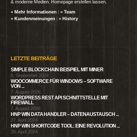
& moderne Medien. Homepage erstellen lassen.
» Mehr Informationen
|
» Team
» Kundenmeinungen
|
» History
LETZTE BEITRÄGE
SIMPLE BLOCKCHAIN BEISPIEL MIT MINER
6. September 2024
WOOCOMMERCE FÜR WINDOWS – SOFTWARE
VON ...
7. August 2026
WORDPRESS REST API SCHNITTSTELLE MIT
FIREWALL
7. August 2026
HNP WIN DATA HANDLER – DATENAUSTAUSCH ...
27. April 2024
HNP WIN SHORTCODE TOOL: EINE REVOLUTION ...
26. April 2024