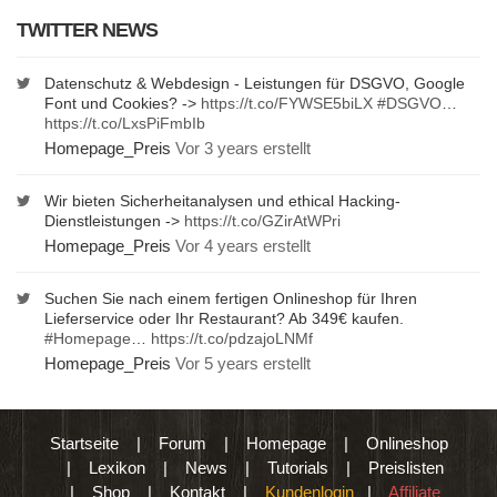
TWITTER NEWS
Datenschutz & Webdesign - Leistungen für DSGVO, Google
Font und Cookies? ->
https://t.co/FYWSE5biLX
#DSGVO
…
https://t.co/LxsPiFmbIb
Homepage_Preis
Vor 3 years erstellt
Wir bieten Sicherheitanalysen und ethical Hacking-
Dienstleistungen ->
https://t.co/GZirAtWPri
Homepage_Preis
Vor 4 years erstellt
Suchen Sie nach einem fertigen Onlineshop für Ihren
Lieferservice oder Ihr Restaurant? Ab 349€ kaufen.
#Homepage
…
https://t.co/pdzajoLNMf
Homepage_Preis
Vor 5 years erstellt
Startseite
|
Forum
|
Homepage
|
Onlineshop
|
Lexikon
|
News
|
Tutorials
|
Preislisten
|
Shop
|
Kontakt
|
Kundenlogin
|
Affiliate