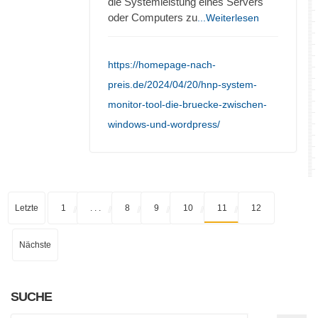
die Systemleistung eines Servers
oder Computers zu
...Weiterlesen
https://homepage-nach-
preis.de/2024/04/20/hnp-system-
monitor-tool-die-bruecke-zwischen-
windows-und-wordpress/
Letzte
1
. . .
8
9
10
11
12
Nächste
SUCHE