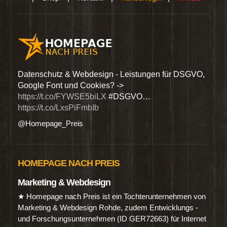
den
Datenschutz & Webdesign - Leistungen für DSGVO,
Wir 
Google Font und Cookies? ->
Dien
https://t.co/FYWSE5biLX
#DSGVO…
@Hom
https://t.co/LxsPiFmbIb
@Homepage_Preis
HOMEPAGE NACH PREIS
Marketing & Webdesign
★ Homepage nach Preis ist ein Tochterunternehmen von
Marketing & Webdesign Rohde, zudem Entwicklungs -
und Forschungsunternehmen (ID GER72663) für Internet