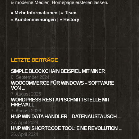
& moderne Medien. Homepage erstellen lassen.
» Mehr Informationen
|
» Team
» Kundenmeinungen
|
» History
LETZTE BEITRÄGE
SIMPLE BLOCKCHAIN BEISPIEL MIT MINER
6. September 2024
WOOCOMMERCE FÜR WINDOWS – SOFTWARE
VON ...
7. August 2026
WORDPRESS REST API SCHNITTSTELLE MIT
FIREWALL
7. August 2026
HNP WIN DATA HANDLER – DATENAUSTAUSCH ...
27. April 2024
HNP WIN SHORTCODE TOOL: EINE REVOLUTION ...
26. April 2024