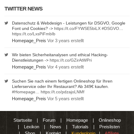
TWITTER NEWS
Datenschutz & Webdesign - Leistungen für DSGVO, Google
Font und Cookies? ->
https://t.co/FYWSE5biLX
#DSGVO
…
https://t.co/LxsPiFmbIb
Homepage_Preis
Vor 3 years erstellt
Wir bieten Sicherheitanalysen und ethical Hacking-
Dienstleistungen ->
https://t.co/GZirAtWPri
Homepage_Preis
Vor 4 years erstellt
Suchen Sie nach einem fertigen Onlineshop für Ihren
Lieferservice oder Ihr Restaurant? Ab 349€ kaufen.
#Homepage
…
https://t.co/pdzajoLNMf
Homepage_Preis
Vor 5 years erstellt
Startseite
|
Forum
|
Homepage
|
Onlineshop
|
Lexikon
|
News
|
Tutorials
|
Preislisten
|
Shop
|
Kontakt
|
Kundenlogin
|
Affiliate