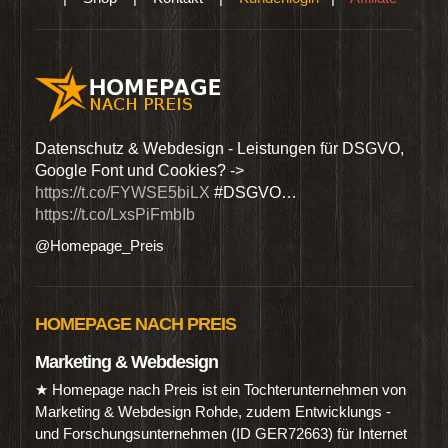
den
Datenschutz & Webdesign - Leistungen für DSGVO,
Wir 
Google Font und Cookies? ->
Dien
https://t.co/FYWSE5biLX
#DSGVO…
@Hom
https://t.co/LxsPiFmbIb
@Homepage_Preis
HOMEPAGE NACH PREIS
Marketing & Webdesign
★ Homepage nach Preis ist ein Tochterunternehmen von
Marketing & Webdesign Rohde, zudem Entwicklungs -
und Forschungsunternehmen (ID GER72663) für Internet