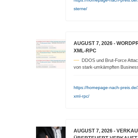
https://homepage-nach-preis.de/2
sterne/
AUGUST 7, 2026
- WORDPR
XML-RPC
DDOS und Brut-Force Attack
von stark-umkämpften Busines
https://homepage-nach-preis.de
xml-rpc/
AUGUST 7, 2026
- VERKA