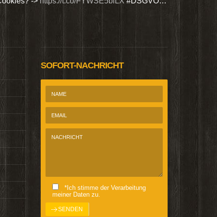
Cookies? ->
https://t.co/FYWSE5biLX
#DSGVO…
Wir bieten Si
@Homepage_P
SOFORT-NACHRICHT
*Ich stimme der Verarbeitung
meiner Daten zu.