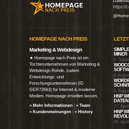
n digitalen Produkten wie Ebooks & DVDs.…
Datensc
https://
@Homep
HOMEPAGE NACH PREIS
LETZT
Marketing & Webdesign
SIMPLE
MINER
★ Homepage nach Preis ist ein
6. Sept
Tochterunternehmen von Marketing &
WOOCO
SOFTWA
Webdesign Rohde, zudem
6. Augu
Entwicklungs -und
WORDP
Forschungsunternehmen (ID
SCHNIT
GER72663) für Internet & moderne
6. Augu
Medien. Homepage erstellen lassen.
HNP WI
DATENA
» Mehr Informationen
|
» Team
27. Apri
» Kundenmeinungen
|
» History
HNP WI
REVOLU
26. Apri