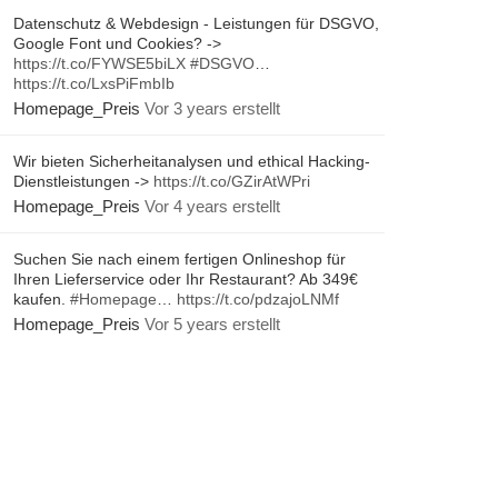
Datenschutz & Webdesign - Leistungen für DSGVO,
Google Font und Cookies? ->
https://t.co/FYWSE5biLX
#DSGVO
…
https://t.co/LxsPiFmbIb
Homepage_Preis
Vor 3 years erstellt
Wir bieten Sicherheitanalysen und ethical Hacking-
Dienstleistungen ->
https://t.co/GZirAtWPri
Homepage_Preis
Vor 4 years erstellt
Suchen Sie nach einem fertigen Onlineshop für
Ihren Lieferservice oder Ihr Restaurant? Ab 349€
kaufen.
#Homepage
…
https://t.co/pdzajoLNMf
Homepage_Preis
Vor 5 years erstellt