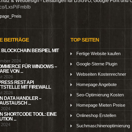
hutz & Webdesign - Leistungen für DSGVO, Google Font und 
t.co/LxsPiFmbIb
age_Preis
E BEITRÄGE
TOP SEITEN
 BLOCKCHAIN BEISPIEL MIT
Fertige Website kaufen
ember 2024
Google-Sterne Plugin
MMERCE FÜR WINDOWS –
RE VON ...
Webseiten Kostenrechner
st 2026
RESS REST API
Homepage Angebote
TSTELLE MIT FIREWALL
st 2026
Seo-Optimierung Kosten
N DATA HANDLER –
USTAUSCH ...
Homepage Mieten Preise
l 2024
N SHORTCODE TOOL: EINE
Onlineshop Erstellen
TION ...
l 2024
Suchmaschinenoptimierung