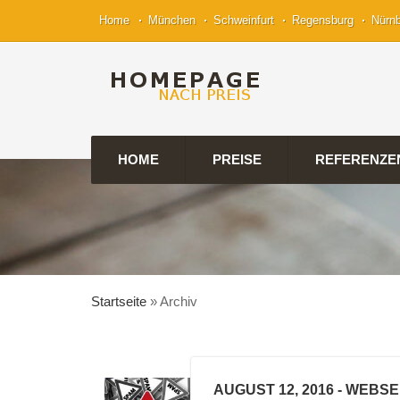
Home
München
Schweinfurt
Regensburg
Nürn
HOME
PREISE
REFERENZE
Startseite
»
Archiv
AUGUST 12, 2016
- WEBSE