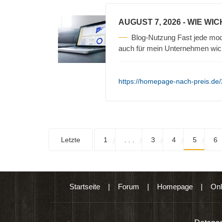
AUGUST 7, 2026
- WIE WIC
Blog-Nutzung Fast jede mod
auch für mein Unternehmen wic
https://homepage-nach-preis.de/2
Letzte
1
. . .
3
4
5
6
Startseite
|
Forum
|
Homepage
|
Onl