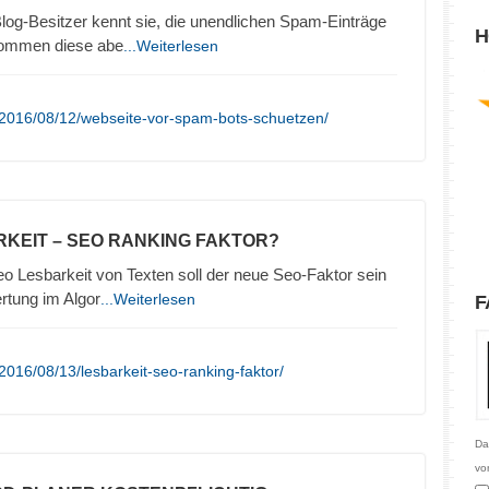
log-Besitzer kennt sie, die unendlichen Spam-Einträge
H
kommen diese abe
...Weiterlesen
/2016/08/12/webseite-vor-spam-bots-schuetzen/
RKEIT – SEO RANKING FAKTOR?
o Lesbarkeit von Texten soll der neue Seo-Faktor sein
rtung im Algor
...Weiterlesen
F
016/08/13/lesbarkeit-seo-ranking-faktor/
Da
vo