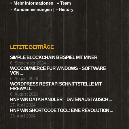
» Mehr Informationen
|
» Team
» Kundenmeinungen
|
» History
LETZTE BEITRÄGE
SIMPLE BLOCKCHAIN BEISPIEL MIT MINER
6. September 2024
WOOCOMMERCE FÜR WINDOWS – SOFTWARE
VON ...
6. August 2026
WORDPRESS REST API SCHNITTSTELLE MIT
FIREWALL
6. August 2026
HNP WIN DATA HANDLER – DATENAUSTAUSCH ...
27. April 2024
HNP WIN SHORTCODE TOOL: EINE REVOLUTION ...
26. April 2024