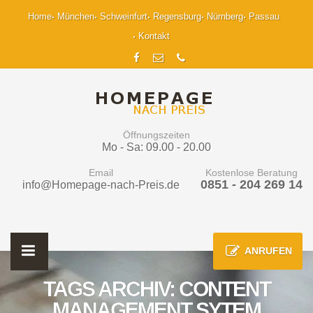
Home
München
Schweinfurt
Regensburg
Nürnberg
Passau
Kontakt
Öffnungszeiten
Mo - Sa: 09.00 - 20.00
Email
Kostenlose Beratung
0851 - 204 269 14
info@Homepage-nach-Preis.de
ANRUFEN
TAGS ARCHIV: CONTENT
MANAGEMENT SYTEM