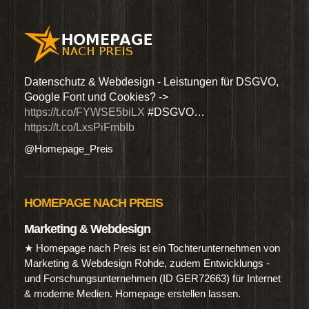
den
Datenschutz & Webdesign - Leistungen für DSGVO,
Wir 
Google Font und Cookies? ->
Dien
https://t.co/FYWSE5biLX
#DSGVO…
@Hom
https://t.co/LxsPiFmbIb
@Homepage_Preis
HOMEPAGE NACH PREIS
Marketing & Webdesign
★ Homepage nach Preis ist ein Tochterunternehmen von
Marketing & Webdesign Rohde, zudem Entwicklungs -
und Forschungsunternehmen (ID GER72663) für Internet
& moderne Medien. Homepage erstellen lassen.