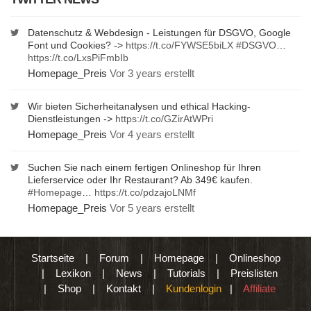
Datenschutz & Webdesign - Leistungen für DSGVO, Google
Font und Cookies? ->
https://t.co/FYWSE5biLX
#DSGVO
…
https://t.co/LxsPiFmbIb
Homepage_Preis
Vor 3 years erstellt
Wir bieten Sicherheitanalysen und ethical Hacking-
Dienstleistungen ->
https://t.co/GZirAtWPri
Homepage_Preis
Vor 4 years erstellt
Suchen Sie nach einem fertigen Onlineshop für Ihren
Lieferservice oder Ihr Restaurant? Ab 349€ kaufen.
#Homepage
…
https://t.co/pdzajoLNMf
Homepage_Preis
Vor 5 years erstellt
Startseite
|
Forum
|
Homepage
|
Onlineshop
|
Lexikon
|
News
|
Tutorials
|
Preislisten
|
Shop
|
Kontakt
|
Kundenlogin
|
Affiliate