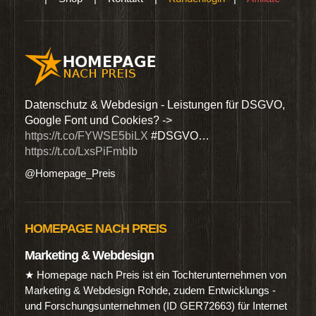
den
Datenschutz & Webdesign - Leistungen für DSGVO,
Wir 
Google Font und Cookies? ->
Dien
https://t.co/FYWSE5biLX
#DSGVO…
@Hom
https://t.co/LxsPiFmbIb
@Homepage_Preis
HOMEPAGE NACH PREIS
Marketing & Webdesign
★ Homepage nach Preis ist ein Tochterunternehmen von
Marketing & Webdesign Rohde, zudem Entwicklungs -
und Forschungsunternehmen (ID GER72663) für Internet