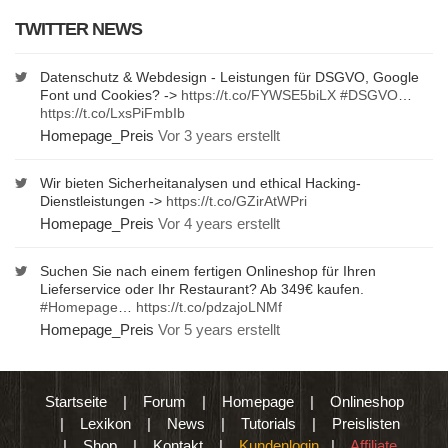
TWITTER NEWS
Datenschutz & Webdesign - Leistungen für DSGVO, Google
Font und Cookies? ->
https://t.co/FYWSE5biLX
#DSGVO
…
https://t.co/LxsPiFmbIb
Homepage_Preis
Vor 3 years erstellt
Wir bieten Sicherheitanalysen und ethical Hacking-
Dienstleistungen ->
https://t.co/GZirAtWPri
Homepage_Preis
Vor 4 years erstellt
Suchen Sie nach einem fertigen Onlineshop für Ihren
Lieferservice oder Ihr Restaurant? Ab 349€ kaufen.
#Homepage
…
https://t.co/pdzajoLNMf
Homepage_Preis
Vor 5 years erstellt
Startseite
|
Forum
|
Homepage
|
Onlineshop
|
Lexikon
|
News
|
Tutorials
|
Preislisten
|
Shop
|
Kontakt
|
Kundenlogin
|
Affiliate