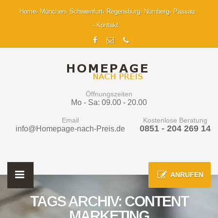
Home
München
Schweinfurt
Regensburg
Nürnberg
Passau
Kontakt
Öffnungszeiten
Mo - Sa: 09.00 - 20.00
Email
Kostenlose Beratung
0851 - 204 269 14
info@Homepage-nach-Preis.de
ANRUFEN
TAGS ARCHIV: CONTENT
MARKETING