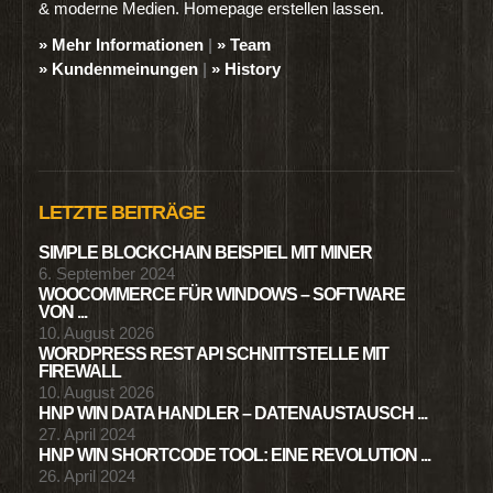
& moderne Medien. Homepage erstellen lassen.
» Mehr Informationen
|
» Team
» Kundenmeinungen
|
» History
LETZTE BEITRÄGE
SIMPLE BLOCKCHAIN BEISPIEL MIT MINER
6. September 2024
WOOCOMMERCE FÜR WINDOWS – SOFTWARE
VON ...
10. August 2026
WORDPRESS REST API SCHNITTSTELLE MIT
FIREWALL
10. August 2026
HNP WIN DATA HANDLER – DATENAUSTAUSCH ...
27. April 2024
HNP WIN SHORTCODE TOOL: EINE REVOLUTION ...
26. April 2024