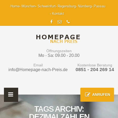
Home
München
Schweinfurt
Regensburg
Nürnberg
Passau
Kontakt
Öffnungszeiten
Mo - Sa: 09.00 - 20.00
Email
Kostenlose Beratung
0851 - 204 269 14
info@Homepage-nach-Preis.de
ANRUFEN
TAGS ARCHIV:
DEZIMALZAHLEN