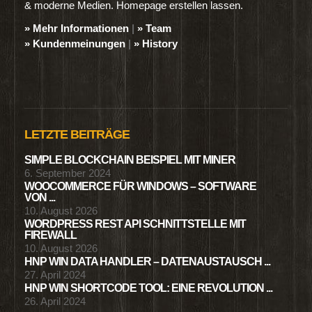
& moderne Medien. Homepage erstellen lassen.
» Mehr Informationen
|
» Team
» Kundenmeinungen
|
» History
LETZTE BEITRÄGE
SIMPLE BLOCKCHAIN BEISPIEL MIT MINER
6. September 2024
WOOCOMMERCE FÜR WINDOWS – SOFTWARE
VON ...
10. August 2026
WORDPRESS REST API SCHNITTSTELLE MIT
FIREWALL
10. August 2026
HNP WIN DATA HANDLER – DATENAUSTAUSCH ...
27. April 2024
HNP WIN SHORTCODE TOOL: EINE REVOLUTION ...
26. April 2024