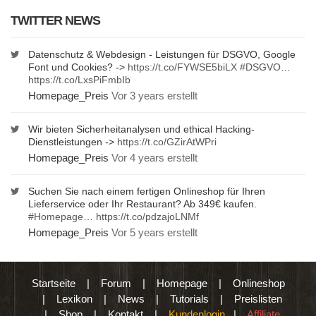
TWITTER NEWS
Datenschutz & Webdesign - Leistungen für DSGVO, Google
Font und Cookies? ->
https://t.co/FYWSE5biLX
#DSGVO
…
https://t.co/LxsPiFmbIb
Homepage_Preis
Vor 3 years erstellt
Wir bieten Sicherheitanalysen und ethical Hacking-
Dienstleistungen ->
https://t.co/GZirAtWPri
Homepage_Preis
Vor 4 years erstellt
Suchen Sie nach einem fertigen Onlineshop für Ihren
Lieferservice oder Ihr Restaurant? Ab 349€ kaufen.
#Homepage
…
https://t.co/pdzajoLNMf
Homepage_Preis
Vor 5 years erstellt
Startseite
|
Forum
|
Homepage
|
Onlineshop
|
Lexikon
|
News
|
Tutorials
|
Preislisten
|
Shop
|
Kontakt
|
Kundenlogin
|
Affiliate