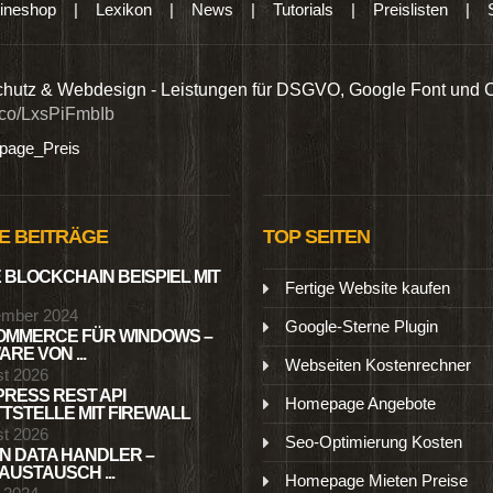
ineshop
|
Lexikon
|
News
|
Tutorials
|
Preislisten
|
hutz & Webdesign - Leistungen für DSGVO, Google Font und 
t.co/LxsPiFmbIb
age_Preis
E BEITRÄGE
TOP SEITEN
 BLOCKCHAIN BEISPIEL MIT
Fertige Website kaufen
ember 2024
Google-Sterne Plugin
MMERCE FÜR WINDOWS –
RE VON ...
Webseiten Kostenrechner
st 2026
RESS REST API
Homepage Angebote
TSTELLE MIT FIREWALL
st 2026
Seo-Optimierung Kosten
N DATA HANDLER –
USTAUSCH ...
Homepage Mieten Preise