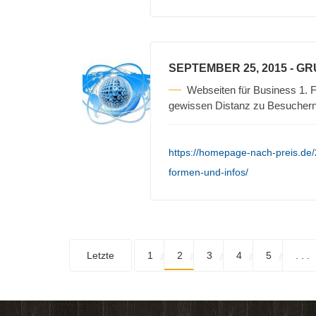
SEPTEMBER 25, 2015
- G
Webseiten für Business 1. F
gewissen Distanz zu Besuchern 
https://homepage-nach-preis.de
formen-und-infos/
Letzte
1
2
3
4
5
. . .