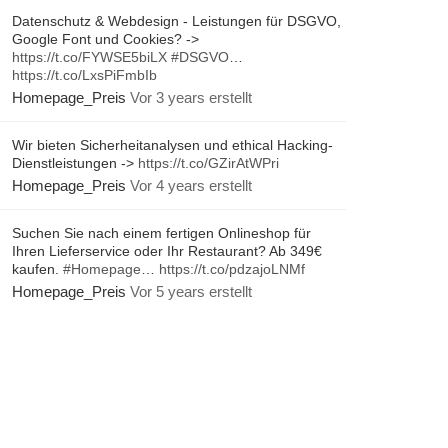
Datenschutz & Webdesign - Leistungen für DSGVO,
Google Font und Cookies? ->
https://t.co/FYWSE5biLX
#DSGVO
…
https://t.co/LxsPiFmbIb
Homepage_Preis
Vor 3 years erstellt
Wir bieten Sicherheitanalysen und ethical Hacking-
Dienstleistungen ->
https://t.co/GZirAtWPri
Homepage_Preis
Vor 4 years erstellt
Suchen Sie nach einem fertigen Onlineshop für
Ihren Lieferservice oder Ihr Restaurant? Ab 349€
kaufen.
#Homepage
…
https://t.co/pdzajoLNMf
Homepage_Preis
Vor 5 years erstellt