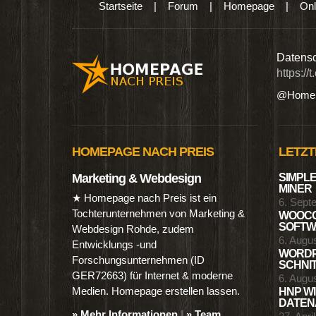
Startseite
|
Forum
|
Homepage
|
Onl
n digitalen Produkten wie Ebooks & DVDs.…
Datensc
https://
@Homep
HOMEPAGE NACH PREIS
LETZT
Marketing & Webdesign
SIMPLE
MINER
★ Homepage nach Preis ist ein
6. Sept
Tochterunternehmen von Marketing &
WOOCO
SOFTWA
Webdesign Rohde, zudem
6. Augu
Entwicklungs -und
WORDP
Forschungsunternehmen (ID
SCHNIT
GER72663) für Internet & moderne
6. Augu
Medien. Homepage erstellen lassen.
HNP WI
DATENA
» Mehr Informationen
|
» Team