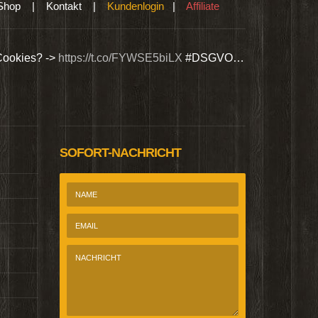
Shop
|
Kontakt
|
Kundenlogin
|
Affiliate
Cookies? ->
https://t.co/FYWSE5biLX
#DSGVO…
Wir bieten Si
@Homepage_P
SOFORT-NACHRICHT