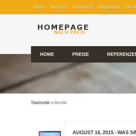
Home
München
Schweinfurt
Regensburg
Nürn
HOME
PREISE
REFERENZE
Startseite
»
Archiv
AUGUST 16, 2015
- WAS S