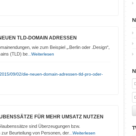
N
 NEUEN TLD-DOMAIN ADRESSEN
inendungen, wie zum Beispiel „.Berlin oder .Design“,
ains (TLD) be
...Weiterlesen
N
/2015/09/02/die-neuen-domain-adressen-tld-pro-oder-
AUBENSSÄTZE FÜR MEHR UMSATZ NUTZEN
Glaubenssätze sind Überzeugungen bzw.
T
r Beurteilung von Personen, der
...Weiterlesen