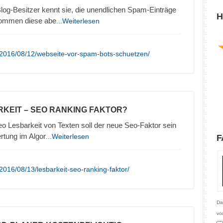
log-Besitzer kennt sie, die unendlichen Spam-Einträge
H
kommen diese abe
...Weiterlesen
/2016/08/12/webseite-vor-spam-bots-schuetzen/
RKEIT – SEO RANKING FAKTOR?
o Lesbarkeit von Texten soll der neue Seo-Faktor sein
rtung im Algor
...Weiterlesen
F
016/08/13/lesbarkeit-seo-ranking-faktor/
Da
vo