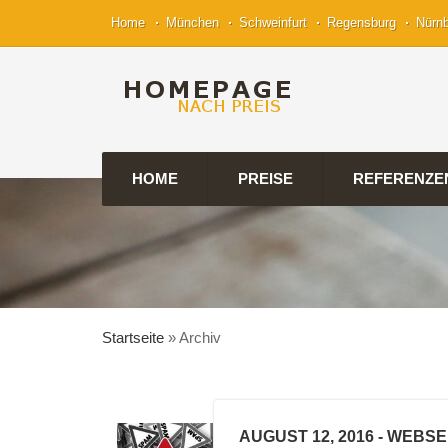
Home
München
Schweinfurt
Regensburg
Nürn
HOME
PREISE
REFERENZE
Startseite
»
Archiv
AUGUST 12, 2016
- WEBSE