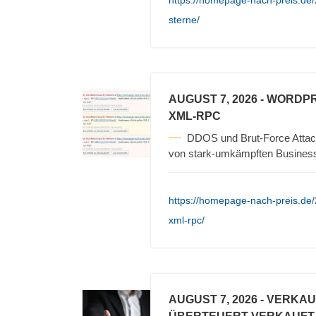
https://homepage-nach-preis.de/2
sterne/
AUGUST 7, 2026
- WORDPR
XML-RPC
DDOS und Brut-Force Attack
von stark-umkämpften Busines
https://homepage-nach-preis.de
xml-rpc/
AUGUST 7, 2026
- VERKA