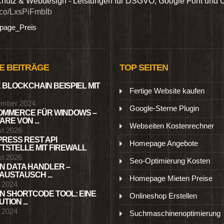
hutz & Webdesign - Leistungen für DSGVO, Google Font und 
t.co/LxsPiFmbIb
age_Preis
E BEITRÄGE
TOP SEITEN
 BLOCKCHAIN BEISPIEL MIT
Fertige Website kaufen
ember 2024
Google-Sterne Plugin
MMERCE FÜR WINDOWS –
RE VON ...
Webseiten Kostenrechner
st 2026
RESS REST API
Homepage Angebote
TSTELLE MIT FIREWALL
st 2026
Seo-Optimierung Kosten
N DATA HANDLER –
USTAUSCH ...
Homepage Mieten Preise
l 2024
N SHORTCODE TOOL: EINE
Onlineshop Erstellen
TION ...
l 2024
Suchmaschinenoptimierung