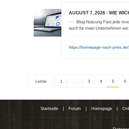
AUGUST 7, 2026
- WIE WIC
Blog-Nutzung Fast jede mod
auch für mein Unternehmen wic
https://homepage-nach-preis.de/2
Letzte
1
. . .
3
4
5
6
Startseite
|
Forum
|
Homepage
|
Onl