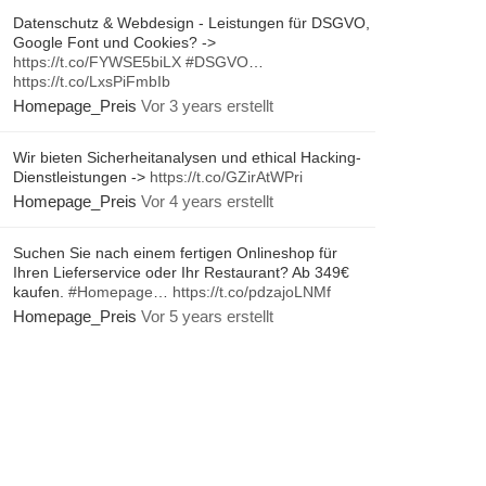
Datenschutz & Webdesign - Leistungen für DSGVO,
Google Font und Cookies? ->
https://t.co/FYWSE5biLX
#DSGVO
…
https://t.co/LxsPiFmbIb
Homepage_Preis
Vor 3 years erstellt
Wir bieten Sicherheitanalysen und ethical Hacking-
Dienstleistungen ->
https://t.co/GZirAtWPri
Homepage_Preis
Vor 4 years erstellt
Suchen Sie nach einem fertigen Onlineshop für
Ihren Lieferservice oder Ihr Restaurant? Ab 349€
kaufen.
#Homepage
…
https://t.co/pdzajoLNMf
Homepage_Preis
Vor 5 years erstellt