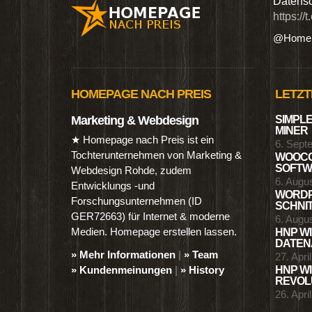
n digitalen Produkten wie Ebooks & DVDs.…
Datensc
https://
@Homep
HOMEPAGE NACH PREIS
LETZT
Marketing & Webdesign
SIMPLE
MINER
★ Homepage nach Preis ist ein
6. Sept
Tochterunternehmen von Marketing &
WOOCO
SOFTWA
Webdesign Rohde, zudem
6. Augu
Entwicklungs -und
WORDP
Forschungsunternehmen (ID
SCHNIT
GER72663) für Internet & moderne
6. Augu
Medien. Homepage erstellen lassen.
HNP WI
DATENA
» Mehr Informationen
|
» Team
27. Apri
» Kundenmeinungen
|
» History
HNP WI
REVOLU
26. Apri