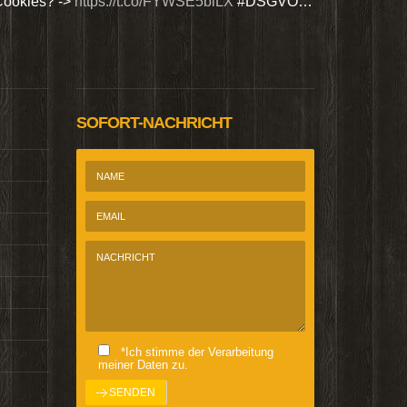
Cookies? ->
https://t.co/FYWSE5biLX
#DSGVO…
Wir bieten Si
@Homepage_P
SOFORT-NACHRICHT
*Ich stimme der Verarbeitung
meiner Daten zu.