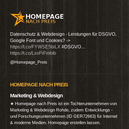
den
Datenschutz & Webdesign - Leistungen für DSGVO,
Wir 
Google Font und Cookies? ->
Dien
https://t.co/FYWSE5biLX
#DSGVO…
@Hom
https://t.co/LxsPiFmbIb
@Homepage_Preis
HOMEPAGE NACH PREIS
Marketing & Webdesign
★ Homepage nach Preis ist ein Tochterunternehmen von
Marketing & Webdesign Rohde, zudem Entwicklungs -
und Forschungsunternehmen (ID GER72663) für Internet
& moderne Medien. Homepage erstellen lassen.