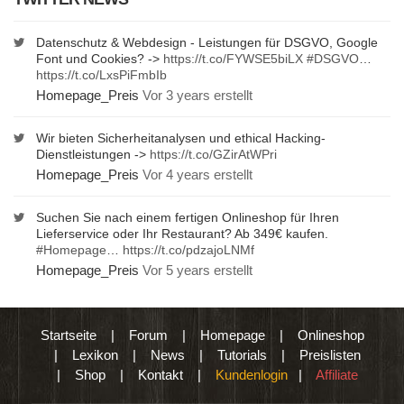
Datenschutz & Webdesign - Leistungen für DSGVO, Google
Font und Cookies? ->
https://t.co/FYWSE5biLX
#DSGVO
…
https://t.co/LxsPiFmbIb
Homepage_Preis
Vor 3 years erstellt
Wir bieten Sicherheitanalysen und ethical Hacking-
Dienstleistungen ->
https://t.co/GZirAtWPri
Homepage_Preis
Vor 4 years erstellt
Suchen Sie nach einem fertigen Onlineshop für Ihren
Lieferservice oder Ihr Restaurant? Ab 349€ kaufen.
#Homepage
…
https://t.co/pdzajoLNMf
Homepage_Preis
Vor 5 years erstellt
Startseite
|
Forum
|
Homepage
|
Onlineshop
|
Lexikon
|
News
|
Tutorials
|
Preislisten
|
Shop
|
Kontakt
|
Kundenlogin
|
Affiliate