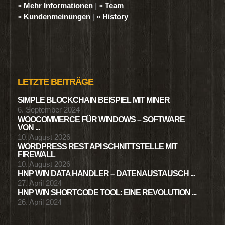
» Mehr Informationen
|
» Team
» Kundenmeinungen
|
» History
LETZTE BEITRÄGE
SIMPLE BLOCKCHAIN BEISPIEL MIT MINER
6. September 2024
WOOCOMMERCE FÜR WINDOWS – SOFTWARE
VON ...
10. August 2026
WORDPRESS REST API SCHNITTSTELLE MIT
FIREWALL
10. August 2026
HNP WIN DATA HANDLER – DATENAUSTAUSCH ...
27. April 2024
HNP WIN SHORTCODE TOOL: EINE REVOLUTION ...
26. April 2024