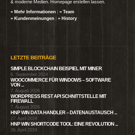
& moderne Medien. Homepage erstellen lassen.
» Mehr Informationen
|
» Team
» Kundenmeinungen
|
» History
LETZTE BEITRÄGE
SIMPLE BLOCKCHAIN BEISPIEL MIT MINER
6. September 2024
WOOCOMMERCE FÜR WINDOWS – SOFTWARE
VON ...
7. August 2026
WORDPRESS REST API SCHNITTSTELLE MIT
FIREWALL
7. August 2026
HNP WIN DATA HANDLER – DATENAUSTAUSCH ...
27. April 2024
HNP WIN SHORTCODE TOOL: EINE REVOLUTION ...
26. April 2024