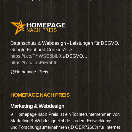
den
Datenschutz & Webdesign - Leistungen für DSGVO,
Wir 
Google Font und Cookies? ->
Dien
https://t.co/FYWSE5biLX
#DSGVO…
@Hom
https://t.co/LxsPiFmbIb
@Homepage_Preis
HOMEPAGE NACH PREIS
Marketing & Webdesign
★ Homepage nach Preis ist ein Tochterunternehmen von
Marketing & Webdesign Rohde, zudem Entwicklungs -
und Forschungsunternehmen (ID GER72663) für Internet