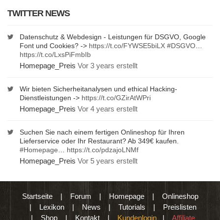
TWITTER NEWS
Datenschutz & Webdesign - Leistungen für DSGVO, Google
Font und Cookies? ->
https://t.co/FYWSE5biLX
#DSGVO
…
https://t.co/LxsPiFmbIb
Homepage_Preis
Vor 3 years erstellt
Wir bieten Sicherheitanalysen und ethical Hacking-
Dienstleistungen ->
https://t.co/GZirAtWPri
Homepage_Preis
Vor 4 years erstellt
Suchen Sie nach einem fertigen Onlineshop für Ihren
Lieferservice oder Ihr Restaurant? Ab 349€ kaufen.
#Homepage
…
https://t.co/pdzajoLNMf
Homepage_Preis
Vor 5 years erstellt
Startseite
|
Forum
|
Homepage
|
Onlineshop
|
Lexikon
|
News
|
Tutorials
|
Preislisten
|
Shop
|
Kontakt
|
Kundenlogin
|
Affiliate