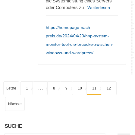
die Systemleistung eines Servers
oder Computers zu
...Weiterlesen
https://homepage-nach-
preis.de/2024/04/20/hnp-system-
monitor-tool-die-bruecke-zwischen-
windows-und-wordpress/
Letzte
1
. . .
8
9
10
11
12
Nächste
SUCHE