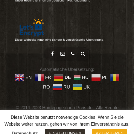
Unser Hosting ist in einem deutschen Rechenzentrum.
Diese Webseite nutzt eine sichere & verschlüsselte Übertragung.
Automatische Übersetzung:
EN
FR
DE
HU
PL
RO
RU
UK
© 2014-2023 Homepage-nach-Preis.de - Alle Rechte
vorbehalten.
Diese Website benutzt notwendige Cookies. Wenn Sie die
Impressum
-
Datenschutz
-
Geschäftsbedingungen
Website weiter nutzen, gehen wir von Ihrem Einverständnis aus.
→ Datenschutz
EINSTELLUNGEN
AKZEPTIEREN