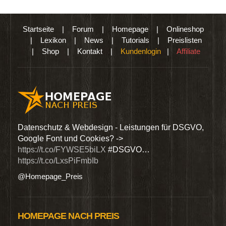
Startseite
|
Forum
|
Homepage
|
Onlineshop
|
Lexikon
|
News
|
Tutorials
|
Preislisten
|
Shop
|
Kontakt
|
Kundenlogin
|
Affiliate
den
Datenschutz & Webdesign - Leistungen für DSGVO,
Wir 
Google Font und Cookies? ->
Dien
https://t.co/FYWSE5biLX
#DSGVO…
@Hom
https://t.co/LxsPiFmbIb
@Homepage_Preis
HOMEPAGE NACH PREIS