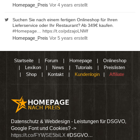
Homepage_Preis
Vor 4 years erstellt
Suchen Sie nach einem fertigen Onlineshop für Ihren
Lieferservice oder Ihr Restaurant? Ab 349€ kaufen.
#Homepage
…
https://t.co/pdzajoLNMf
Homepage_Preis
Vor 5 years erstellt
Startseite
|
Forum
|
Homepage
|
Onlineshop
|
Lexikon
|
News
|
Tutorials
|
Preislisten
|
Shop
|
Kontakt
|
Kundenlogin
|
Affiliate
den
Datenschutz & Webdesign - Leistungen für DSGVO,
Wir 
Google Font und Cookies? ->
Dien
https://t.co/FYWSE5biLX
#DSGVO…
@Hom