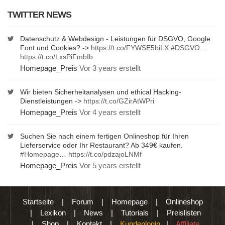
TWITTER NEWS
Datenschutz & Webdesign - Leistungen für DSGVO, Google
Font und Cookies? ->
https://t.co/FYWSE5biLX
#DSGVO
…
https://t.co/LxsPiFmbIb
Homepage_Preis
Vor 3 years erstellt
Wir bieten Sicherheitanalysen und ethical Hacking-
Dienstleistungen ->
https://t.co/GZirAtWPri
Homepage_Preis
Vor 4 years erstellt
Suchen Sie nach einem fertigen Onlineshop für Ihren
Lieferservice oder Ihr Restaurant? Ab 349€ kaufen.
#Homepage
…
https://t.co/pdzajoLNMf
Homepage_Preis
Vor 5 years erstellt
Startseite
|
Forum
|
Homepage
|
Onlineshop
|
Lexikon
|
News
|
Tutorials
|
Preislisten
|
Shop
|
Kontakt
|
Kundenlogin
|
Affiliate