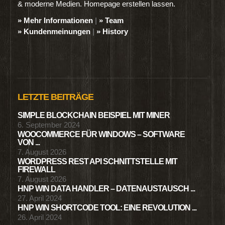
& moderne Medien. Homepage erstellen lassen.
» Mehr Informationen
|
» Team
» Kundenmeinungen
|
» History
LETZTE BEITRÄGE
SIMPLE BLOCKCHAIN BEISPIEL MIT MINER
6. September 2024
WOOCOMMERCE FÜR WINDOWS – SOFTWARE
VON ...
7. August 2026
WORDPRESS REST API SCHNITTSTELLE MIT
FIREWALL
7. August 2026
HNP WIN DATA HANDLER – DATENAUSTAUSCH ...
27. April 2024
HNP WIN SHORTCODE TOOL: EINE REVOLUTION ...
26. April 2024