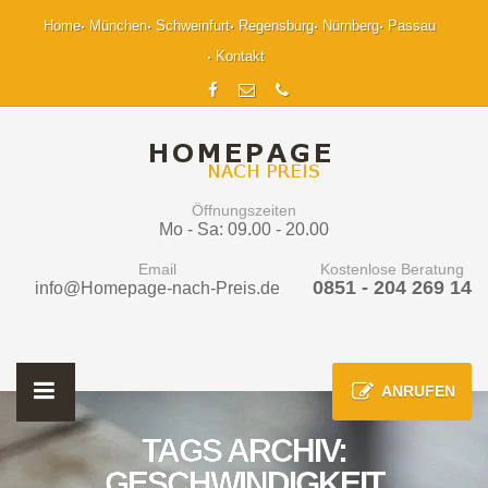
Home
München
Schweinfurt
Regensburg
Nürnberg
Passau
Kontakt
Öffnungszeiten
Mo - Sa: 09.00 - 20.00
Email
Kostenlose Beratung
0851 - 204 269 14
info@Homepage-nach-Preis.de
ANRUFEN
TAGS ARCHIV:
GESCHWINDIGKEIT