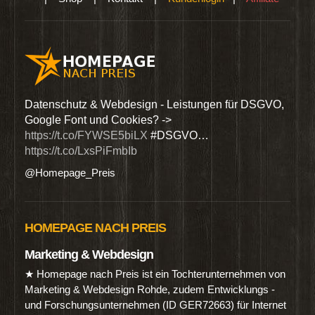
den
Datenschutz & Webdesign - Leistungen für DSGVO,
Wir 
Google Font und Cookies? ->
Dien
https://t.co/FYWSE5biLX
#DSGVO…
@Hom
https://t.co/LxsPiFmbIb
@Homepage_Preis
HOMEPAGE NACH PREIS
Marketing & Webdesign
★ Homepage nach Preis ist ein Tochterunternehmen von
Marketing & Webdesign Rohde, zudem Entwicklungs -
und Forschungsunternehmen (ID GER72663) für Internet