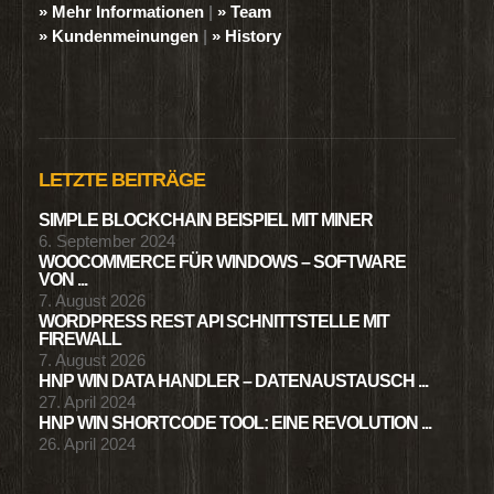
» Mehr Informationen
|
» Team
» Kundenmeinungen
|
» History
LETZTE BEITRÄGE
SIMPLE BLOCKCHAIN BEISPIEL MIT MINER
6. September 2024
WOOCOMMERCE FÜR WINDOWS – SOFTWARE
VON ...
7. August 2026
WORDPRESS REST API SCHNITTSTELLE MIT
FIREWALL
7. August 2026
HNP WIN DATA HANDLER – DATENAUSTAUSCH ...
27. April 2024
HNP WIN SHORTCODE TOOL: EINE REVOLUTION ...
26. April 2024