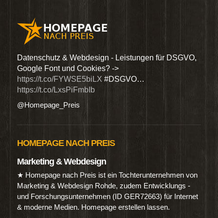
den
Datenschutz & Webdesign - Leistungen für DSGVO,
Wir 
Google Font und Cookies? ->
Dien
https://t.co/FYWSE5biLX
#DSGVO…
@Hom
https://t.co/LxsPiFmbIb
@Homepage_Preis
HOMEPAGE NACH PREIS
Marketing & Webdesign
★ Homepage nach Preis ist ein Tochterunternehmen von
Marketing & Webdesign Rohde, zudem Entwicklungs -
und Forschungsunternehmen (ID GER72663) für Internet
& moderne Medien. Homepage erstellen lassen.