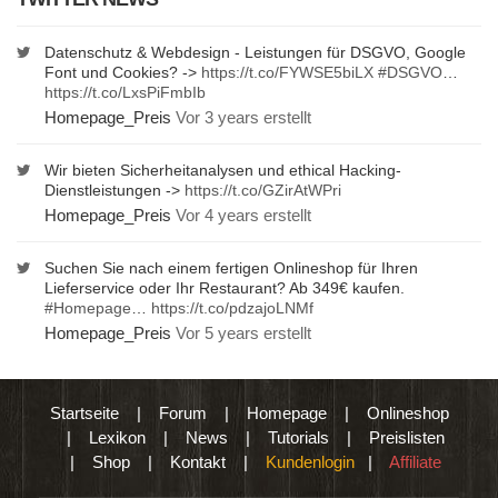
Datenschutz & Webdesign - Leistungen für DSGVO, Google
Font und Cookies? ->
https://t.co/FYWSE5biLX
#DSGVO
…
https://t.co/LxsPiFmbIb
Homepage_Preis
Vor 3 years erstellt
Wir bieten Sicherheitanalysen und ethical Hacking-
Dienstleistungen ->
https://t.co/GZirAtWPri
Homepage_Preis
Vor 4 years erstellt
Suchen Sie nach einem fertigen Onlineshop für Ihren
Lieferservice oder Ihr Restaurant? Ab 349€ kaufen.
#Homepage
…
https://t.co/pdzajoLNMf
Homepage_Preis
Vor 5 years erstellt
Startseite
|
Forum
|
Homepage
|
Onlineshop
|
Lexikon
|
News
|
Tutorials
|
Preislisten
|
Shop
|
Kontakt
|
Kundenlogin
|
Affiliate