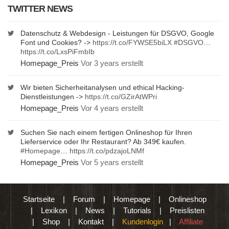
TWITTER NEWS
Datenschutz & Webdesign - Leistungen für DSGVO, Google
Font und Cookies? ->
https://t.co/FYWSE5biLX
#DSGVO
…
https://t.co/LxsPiFmbIb
Homepage_Preis
Vor 3 years erstellt
Wir bieten Sicherheitanalysen und ethical Hacking-
Dienstleistungen ->
https://t.co/GZirAtWPri
Homepage_Preis
Vor 4 years erstellt
Suchen Sie nach einem fertigen Onlineshop für Ihren
Lieferservice oder Ihr Restaurant? Ab 349€ kaufen.
#Homepage
…
https://t.co/pdzajoLNMf
Homepage_Preis
Vor 5 years erstellt
Startseite
|
Forum
|
Homepage
|
Onlineshop
|
Lexikon
|
News
|
Tutorials
|
Preislisten
|
Shop
|
Kontakt
|
Kundenlogin
|
Affiliate