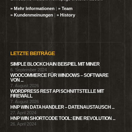
» Mehr Informationen
|
» Team
» Kundenmeinungen
|
» History
LETZTE BEITRÄGE
SIMPLE BLOCKCHAIN BEISPIEL MIT MINER
6. September 2024
WOOCOMMERCE FÜR WINDOWS – SOFTWARE
VON ...
7. August 2026
WORDPRESS REST API SCHNITTSTELLE MIT
FIREWALL
7. August 2026
HNP WIN DATA HANDLER – DATENAUSTAUSCH ...
27. April 2024
HNP WIN SHORTCODE TOOL: EINE REVOLUTION ...
26. April 2024