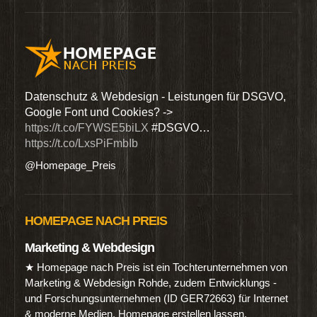
den
Datenschutz & Webdesign - Leistungen für DSGVO,
Wir 
Google Font und Cookies? ->
Dien
https://t.co/FYWSE5biLX
#DSGVO…
@Hom
https://t.co/LxsPiFmbIb
@Homepage_Preis
HOMEPAGE NACH PREIS
Marketing & Webdesign
★ Homepage nach Preis ist ein Tochterunternehmen von
Marketing & Webdesign Rohde, zudem Entwicklungs -
und Forschungsunternehmen (ID GER72663) für Internet
& moderne Medien. Homepage erstellen lassen.