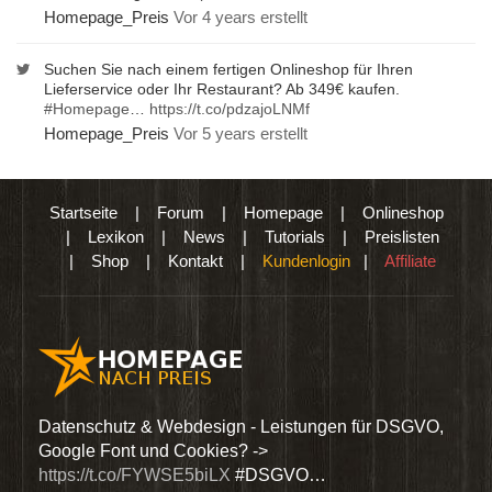
Homepage_Preis
Vor 4 years erstellt
Suchen Sie nach einem fertigen Onlineshop für Ihren
Lieferservice oder Ihr Restaurant? Ab 349€ kaufen.
#Homepage
…
https://t.co/pdzajoLNMf
Homepage_Preis
Vor 5 years erstellt
Startseite
|
Forum
|
Homepage
|
Onlineshop
|
Lexikon
|
News
|
Tutorials
|
Preislisten
|
Shop
|
Kontakt
|
Kundenlogin
|
Affiliate
den
Datenschutz & Webdesign - Leistungen für DSGVO,
Wir 
Google Font und Cookies? ->
Dien
https://t.co/FYWSE5biLX
#DSGVO…
@Hom