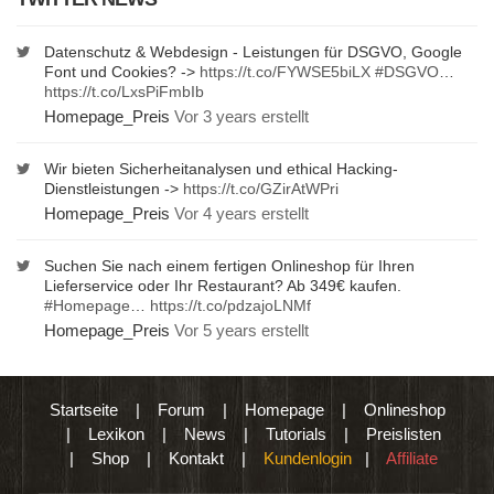
Datenschutz & Webdesign - Leistungen für DSGVO, Google
Font und Cookies? ->
https://t.co/FYWSE5biLX
#DSGVO
…
https://t.co/LxsPiFmbIb
Homepage_Preis
Vor 3 years erstellt
Wir bieten Sicherheitanalysen und ethical Hacking-
Dienstleistungen ->
https://t.co/GZirAtWPri
Homepage_Preis
Vor 4 years erstellt
Suchen Sie nach einem fertigen Onlineshop für Ihren
Lieferservice oder Ihr Restaurant? Ab 349€ kaufen.
#Homepage
…
https://t.co/pdzajoLNMf
Homepage_Preis
Vor 5 years erstellt
Startseite
|
Forum
|
Homepage
|
Onlineshop
|
Lexikon
|
News
|
Tutorials
|
Preislisten
|
Shop
|
Kontakt
|
Kundenlogin
|
Affiliate