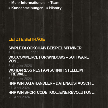
» Mehr Informationen
|
» Team
» Kundenmeinungen
|
» History
LETZTE BEITRÄGE
SIMPLE BLOCKCHAIN BEISPIEL MIT MINER
6. September 2024
WOOCOMMERCE FÜR WINDOWS – SOFTWARE
VON ...
6. August 2026
WORDPRESS REST API SCHNITTSTELLE MIT
FIREWALL
6. August 2026
HNP WIN DATA HANDLER – DATENAUSTAUSCH ...
27. April 2024
HNP WIN SHORTCODE TOOL: EINE REVOLUTION ...
26. April 2024