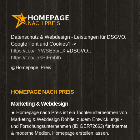
den
Datenschutz & Webdesign - Leistungen für DSGVO,
Wir 
Google Font und Cookies? ->
Dien
https://t.co/FYWSE5biLX
#DSGVO…
@Hom
https://t.co/LxsPiFmbIb
@Homepage_Preis
HOMEPAGE NACH PREIS
Marketing & Webdesign
★ Homepage nach Preis ist ein Tochterunternehmen von
Marketing & Webdesign Rohde, zudem Entwicklungs -
und Forschungsunternehmen (ID GER72663) für Internet
& moderne Medien. Homepage erstellen lassen.