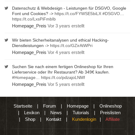
Datenschutz & Webdesign - Leistungen für DSGVO, Google
Font und Cookies? ->
https://t.co/FYWSE5biLX
#DSGVO
…
https://t.co/LxsPiFmbIb
Homepage_Preis
Vor 3 years erstellt
Wir bieten Sicherheitanalysen und ethical Hacking-
Dienstleistungen ->
https://t.co/GZirAtWPri
Homepage_Preis
Vor 4 years erstellt
Suchen Sie nach einem fertigen Onlineshop für Ihren
Lieferservice oder Ihr Restaurant? Ab 349€ kaufen.
#Homepage
…
https://t.co/pdzajoLNMf
Homepage_Preis
Vor 5 years erstellt
Startseite
|
Forum
|
Homepage
|
Onlineshop
|
Lexikon
|
News
|
Tutorials
|
Preislisten
|
Shop
|
Kontakt
|
Kundenlogin
|
Affiliate