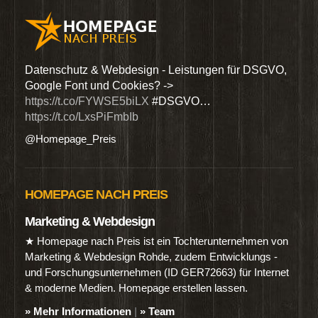
den
Datenschutz & Webdesign - Leistungen für DSGVO,
Wir 
Google Font und Cookies? ->
Dien
https://t.co/FYWSE5biLX
#DSGVO…
@Hom
https://t.co/LxsPiFmbIb
@Homepage_Preis
HOMEPAGE NACH PREIS
Marketing & Webdesign
★ Homepage nach Preis ist ein Tochterunternehmen von
Marketing & Webdesign Rohde, zudem Entwicklungs -
und Forschungsunternehmen (ID GER72663) für Internet
& moderne Medien. Homepage erstellen lassen.
» Mehr Informationen
|
» Team