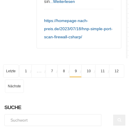
sin
...Weiterlesen
https://homepage-nach-
preis.de/2023/07/18/hnp-simple-port-
scan-firewall-csharp/
Letzte
1
. . .
7
8
9
10
11
12
Nächste
SUCHE