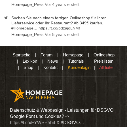
Homepage_Preis
Vor 4 years erstellt
Suchen Sie nach einem fertigen Onlineshop für Ihren
Lieferservice oder Ihr Restaurant? Ab 349€ kaufen.
#Homepage
…
https://t.co/pdzajoLNMf
Homepage_Preis
Vor 5 years erstellt
Startseite
|
Forum
|
Homepage
|
Onlineshop
|
Lexikon
|
News
|
Tutorials
|
Preislisten
|
Shop
|
Kontakt
|
Kundenlogin
|
Affiliate
den
Datenschutz & Webdesign - Leistungen für DSGVO,
Wir 
Google Font und Cookies? ->
Dien
https://t.co/FYWSE5biLX
#DSGVO…
@Hom