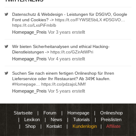
Datenschutz & Webdesign - Leistungen für DSGVO, Google
Font und Cookies? ->
https://t.co/FYWSE5biLX
#DSGVO
…
https://t.co/LxsPiFmbIb
Homepage_Preis
Vor 3 years erstellt
Wir bieten Sicherheitanalysen und ethical Hacking-
Dienstleistungen ->
https://t.co/GZirAtWPri
Homepage_Preis
Vor 4 years erstellt
Suchen Sie nach einem fertigen Onlineshop für Ihren
Lieferservice oder Ihr Restaurant? Ab 349€ kaufen.
#Homepage
…
https://t.co/pdzajoLNMf
Homepage_Preis
Vor 5 years erstellt
Startseite
|
Forum
|
Homepage
|
Onlineshop
|
Lexikon
|
News
|
Tutorials
|
Preislisten
|
Shop
|
Kontakt
|
Kundenlogin
|
Affiliate