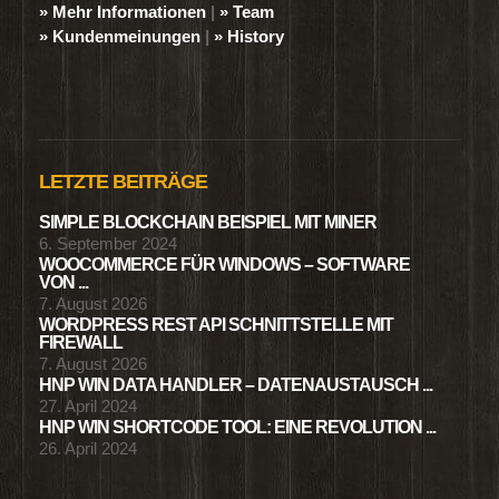
» Mehr Informationen
|
» Team
» Kundenmeinungen
|
» History
LETZTE BEITRÄGE
SIMPLE BLOCKCHAIN BEISPIEL MIT MINER
6. September 2024
WOOCOMMERCE FÜR WINDOWS – SOFTWARE
VON ...
7. August 2026
WORDPRESS REST API SCHNITTSTELLE MIT
FIREWALL
7. August 2026
HNP WIN DATA HANDLER – DATENAUSTAUSCH ...
27. April 2024
HNP WIN SHORTCODE TOOL: EINE REVOLUTION ...
26. April 2024