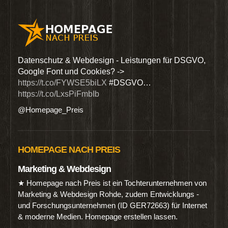
den
Datenschutz & Webdesign - Leistungen für DSGVO,
Wir 
Google Font und Cookies? ->
Dien
https://t.co/FYWSE5biLX
#DSGVO…
@Hom
https://t.co/LxsPiFmbIb
@Homepage_Preis
HOMEPAGE NACH PREIS
Marketing & Webdesign
★ Homepage nach Preis ist ein Tochterunternehmen von
Marketing & Webdesign Rohde, zudem Entwicklungs -
und Forschungsunternehmen (ID GER72663) für Internet
& moderne Medien. Homepage erstellen lassen.