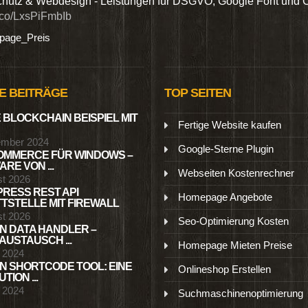
hutz & Webdesign - Leistungen für DSGVO, Google Font und 
t.co/LxsPiFmbIb
age_Preis
E BEITRÄGE
TOP SEITEN
 BLOCKCHAIN BEISPIEL MIT
Fertige Website kaufen
ember 2024
Google-Sterne Plugin
MMERCE FÜR WINDOWS –
RE VON ...
Webseiten Kostenrechner
st 2026
RESS REST API
Homepage Angebote
TSTELLE MIT FIREWALL
st 2026
Seo-Optimierung Kosten
N DATA HANDLER –
USTAUSCH ...
Homepage Mieten Preise
l 2024
N SHORTCODE TOOL: EINE
Onlineshop Erstellen
TION ...
l 2024
Suchmaschinenoptimierung