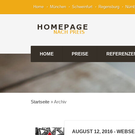
Home
München
Schweinfurt
Regensburg
Nürn
HOME
PREISE
REFERENZE
Startseite
»
Archiv
AUGUST 12, 2016
- WEBSE