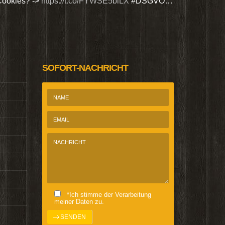
Cookies? ->
https://t.co/FYWSE5biLX
#DSGVO…
Wir bieten Si
@Homepage_P
SOFORT-NACHRICHT
*Ich stimme der Verarbeitung
meiner Daten zu.