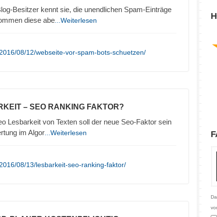
log-Besitzer kennt sie, die unendlichen Spam-Einträge
H
kommen diese abe
...Weiterlesen
/2016/08/12/webseite-vor-spam-bots-schuetzen/
RKEIT – SEO RANKING FAKTOR?
o Lesbarkeit von Texten soll der neue Seo-Faktor sein
rtung im Algor
...Weiterlesen
F
016/08/13/lesbarkeit-seo-ranking-faktor/
Da
vo