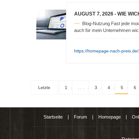
AUGUST 7, 2026
- WIE WIC
Blog-Nutzung Fast jede mod
auch für mein Unternehmen wic
https://homepage-nach-preis.de/2
Letzte
1
. . .
3
4
5
6
Startseite
|
Forum
|
Homepage
|
Onl