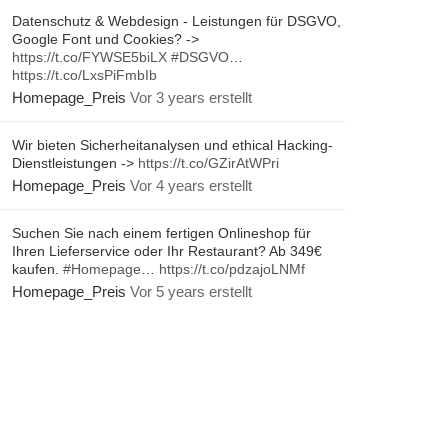
Datenschutz & Webdesign - Leistungen für DSGVO,
Google Font und Cookies? ->
https://t.co/FYWSE5biLX
#DSGVO
…
https://t.co/LxsPiFmbIb
Homepage_Preis
Vor 3 years erstellt
Wir bieten Sicherheitanalysen und ethical Hacking-
Dienstleistungen ->
https://t.co/GZirAtWPri
Homepage_Preis
Vor 4 years erstellt
Suchen Sie nach einem fertigen Onlineshop für
Ihren Lieferservice oder Ihr Restaurant? Ab 349€
kaufen.
#Homepage
…
https://t.co/pdzajoLNMf
Homepage_Preis
Vor 5 years erstellt