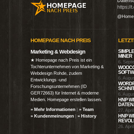
n digitalen Produkten wie Ebooks & DVDs.…
Datensc
https://
@Homep
HOMEPAGE NACH PREIS
LETZT
Marketing & Webdesign
SIMPLE
MINER
★ Homepage nach Preis ist ein
6. Sept
Tochterunternehmen von Marketing &
WOOCO
SOFTWA
Webdesign Rohde, zudem
6. Augu
Entwicklungs -und
WORDP
Forschungsunternehmen (ID
SCHNIT
GER72663) für Internet & moderne
6. Augu
Medien. Homepage erstellen lassen.
HNP WI
DATENA
» Mehr Informationen
|
» Team
27. Apri
» Kundenmeinungen
|
» History
HNP WI
REVOLU
26. Apri