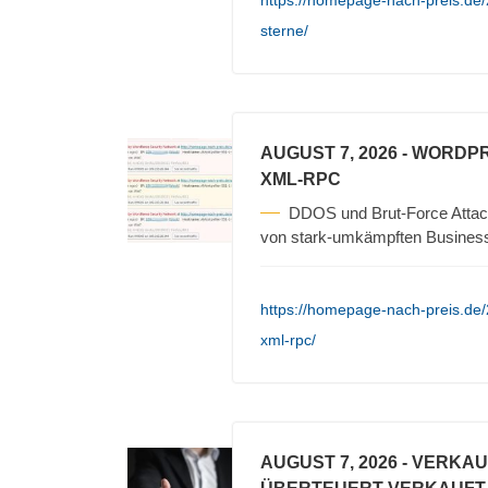
https://homepage-nach-preis.de/2
sterne/
AUGUST 7, 2026
- WORDPR
XML-RPC
DDOS und Brut-Force Attack
von stark-umkämpften Busines
https://homepage-nach-preis.de
xml-rpc/
AUGUST 7, 2026
- VERKA