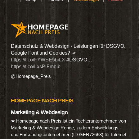
den
Datenschutz & Webdesign - Leistungen für DSGVO,
Wir 
Google Font und Cookies? ->
Dien
https://t.co/FYWSE5biLX
#DSGVO…
@Hom
https://t.co/LxsPiFmbIb
@Homepage_Preis
HOMEPAGE NACH PREIS
Marketing & Webdesign
★ Homepage nach Preis ist ein Tochterunternehmen von
Marketing & Webdesign Rohde, zudem Entwicklungs -
und Forschungsunternehmen (ID GER72663) für Internet