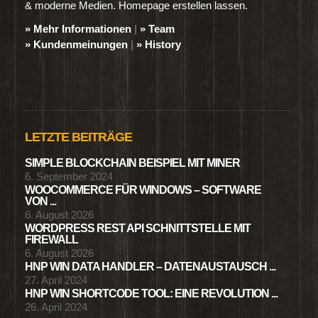
& moderne Medien. Homepage erstellen lassen.
» Mehr Informationen
|
» Team
» Kundenmeinungen
|
» History
LETZTE BEITRÄGE
SIMPLE BLOCKCHAIN BEISPIEL MIT MINER
6. September 2024
WOOCOMMERCE FÜR WINDOWS – SOFTWARE
VON ...
6. August 2026
WORDPRESS REST API SCHNITTSTELLE MIT
FIREWALL
6. August 2026
HNP WIN DATA HANDLER – DATENAUSTAUSCH ...
27. April 2024
HNP WIN SHORTCODE TOOL: EINE REVOLUTION ...
26. April 2024