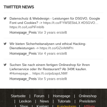
TWITTER NEWS
Datenschutz & Webdesign - Leistungen für DSGVO, Google
Font und Cookies? ->
https://t.co/FYWSE5biLX
#DSGVO
…
https://t.co/LxsPiFmbIb
Homepage_Preis
Vor 3 years erstellt
Wir bieten Sicherheitanalysen und ethical Hacking-
Dienstleistungen ->
https://t.co/GZirAtWPri
Homepage_Preis
Vor 4 years erstellt
Suchen Sie nach einem fertigen Onlineshop für Ihren
Lieferservice oder Ihr Restaurant? Ab 349€ kaufen.
#Homepage
…
https://t.co/pdzajoLNMf
Homepage_Preis
Vor 5 years erstellt
Startseite
|
Forum
|
Homepage
|
Onlineshop
|
Lexikon
|
News
|
Tutorials
|
Preislisten
|
Shop
|
Kontakt
|
Kundenlogin
|
Affiliate