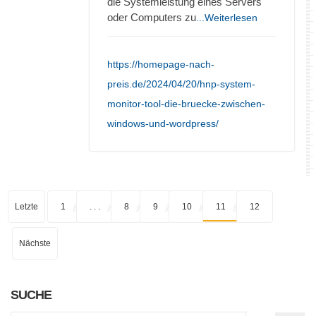
die Systemleistung eines Servers
oder Computers zu
...Weiterlesen
https://homepage-nach-
preis.de/2024/04/20/hnp-system-
monitor-tool-die-bruecke-zwischen-
windows-und-wordpress/
Letzte
1
. . .
8
9
10
11
12
Nächste
SUCHE