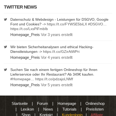
TWITTER NEWS
Datenschutz & Webdesign - Leistungen für DSGVO, Google
Font und Cookies? ->
https://t.co/FYWSE5biLX
#DSGVO
…
https://t.co/LxsPiFmbIb
Homepage_Preis
Vor 3 years erstellt
Wir bieten Sicherheitanalysen und ethical Hacking-
Dienstleistungen ->
https://t.co/GZirAtWPri
Homepage_Preis
Vor 4 years erstellt
Suchen Sie nach einem fertigen Onlineshop für Ihren
Lieferservice oder Ihr Restaurant? Ab 349€ kaufen.
#Homepage
…
https://t.co/pdzajoLNMf
Homepage_Preis
Vor 5 years erstellt
Startseite
|
Forum
|
Homepage
|
Onlineshop
|
Lexikon
|
News
|
Tutorials
|
Preislisten
|
Shop
|
Kontakt
|
Kundenlogin
|
Affiliate