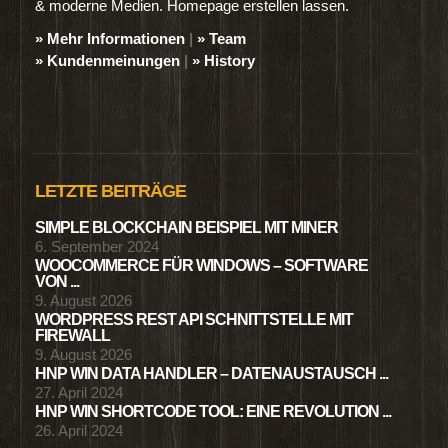
& moderne Medien. Homepage erstellen lassen.
» Mehr Informationen
|
» Team
» Kundenmeinungen
|
» History
LETZTE BEITRÄGE
SIMPLE BLOCKCHAIN BEISPIEL MIT MINER
6. September 2024
WOOCOMMERCE FÜR WINDOWS – SOFTWARE
VON ...
9. August 2026
WORDPRESS REST API SCHNITTSTELLE MIT
FIREWALL
9. August 2026
HNP WIN DATA HANDLER – DATENAUSTAUSCH ...
27. April 2024
HNP WIN SHORTCODE TOOL: EINE REVOLUTION ...
26. April 2024