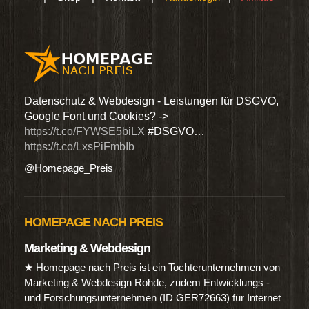
den
Datenschutz & Webdesign - Leistungen für DSGVO,
Wir 
Google Font und Cookies? ->
Dien
https://t.co/FYWSE5biLX
#DSGVO…
@Hom
https://t.co/LxsPiFmbIb
@Homepage_Preis
HOMEPAGE NACH PREIS
Marketing & Webdesign
★ Homepage nach Preis ist ein Tochterunternehmen von
Marketing & Webdesign Rohde, zudem Entwicklungs -
und Forschungsunternehmen (ID GER72663) für Internet