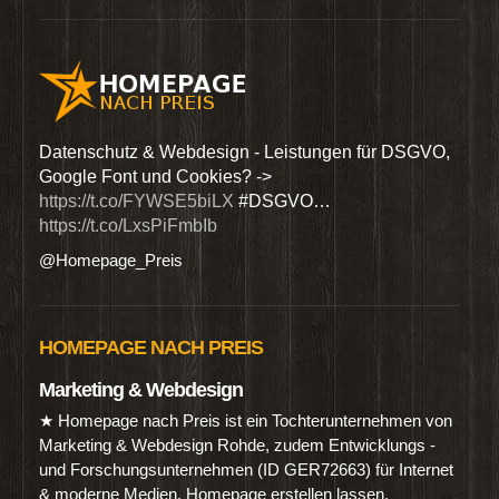
den
Datenschutz & Webdesign - Leistungen für DSGVO,
Wir 
Google Font und Cookies? ->
Dien
https://t.co/FYWSE5biLX
#DSGVO…
@Hom
https://t.co/LxsPiFmbIb
@Homepage_Preis
HOMEPAGE NACH PREIS
Marketing & Webdesign
★ Homepage nach Preis ist ein Tochterunternehmen von
Marketing & Webdesign Rohde, zudem Entwicklungs -
und Forschungsunternehmen (ID GER72663) für Internet
& moderne Medien. Homepage erstellen lassen.