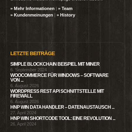
» Mehr Informationen
|
» Team
» Kundenmeinungen
|
» History
LETZTE BEITRÄGE
SIMPLE BLOCKCHAIN BEISPIEL MIT MINER
6. September 2024
WOOCOMMERCE FÜR WINDOWS – SOFTWARE
VON ...
6. August 2026
WORDPRESS REST API SCHNITTSTELLE MIT
FIREWALL
6. August 2026
HNP WIN DATA HANDLER – DATENAUSTAUSCH ...
27. April 2024
HNP WIN SHORTCODE TOOL: EINE REVOLUTION ...
26. April 2024