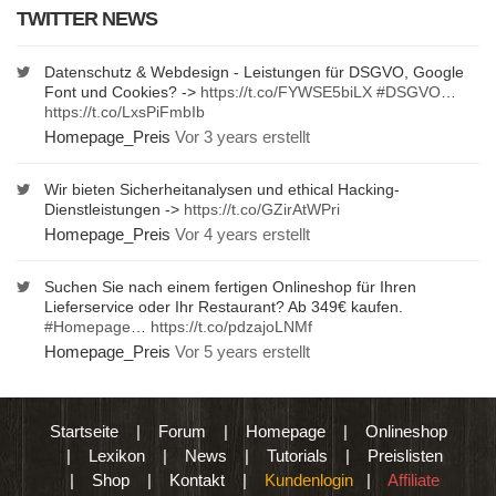
TWITTER NEWS
Datenschutz & Webdesign - Leistungen für DSGVO, Google
Font und Cookies? ->
https://t.co/FYWSE5biLX
#DSGVO
…
https://t.co/LxsPiFmbIb
Homepage_Preis
Vor 3 years erstellt
Wir bieten Sicherheitanalysen und ethical Hacking-
Dienstleistungen ->
https://t.co/GZirAtWPri
Homepage_Preis
Vor 4 years erstellt
Suchen Sie nach einem fertigen Onlineshop für Ihren
Lieferservice oder Ihr Restaurant? Ab 349€ kaufen.
#Homepage
…
https://t.co/pdzajoLNMf
Homepage_Preis
Vor 5 years erstellt
Startseite
|
Forum
|
Homepage
|
Onlineshop
|
Lexikon
|
News
|
Tutorials
|
Preislisten
|
Shop
|
Kontakt
|
Kundenlogin
|
Affiliate