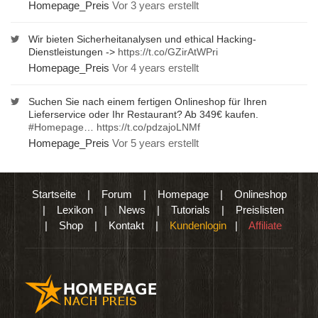
Homepage_Preis
Vor 3 years erstellt
Wir bieten Sicherheitanalysen und ethical Hacking-
Dienstleistungen ->
https://t.co/GZirAtWPri
Homepage_Preis
Vor 4 years erstellt
Suchen Sie nach einem fertigen Onlineshop für Ihren
Lieferservice oder Ihr Restaurant? Ab 349€ kaufen.
#Homepage
…
https://t.co/pdzajoLNMf
Homepage_Preis
Vor 5 years erstellt
Startseite
|
Forum
|
Homepage
|
Onlineshop
|
Lexikon
|
News
|
Tutorials
|
Preislisten
|
Shop
|
Kontakt
|
Kundenlogin
|
Affiliate