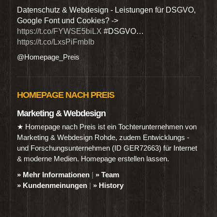
den
Datenschutz & Webdesign - Leistungen für DSGVO,
Wir 
Google Font und Cookies? ->
Dien
https://t.co/FYWSE5biLX
#DSGVO…
@Hom
https://t.co/LxsPiFmbIb
@Homepage_Preis
HOMEPAGE NACH PREIS
Marketing & Webdesign
★ Homepage nach Preis ist ein Tochterunternehmen von
Marketing & Webdesign Rohde, zudem Entwicklungs -
und Forschungsunternehmen (ID GER72663) für Internet
& moderne Medien. Homepage erstellen lassen.
» Mehr Informationen
|
» Team
» Kundenmeinungen
|
» History