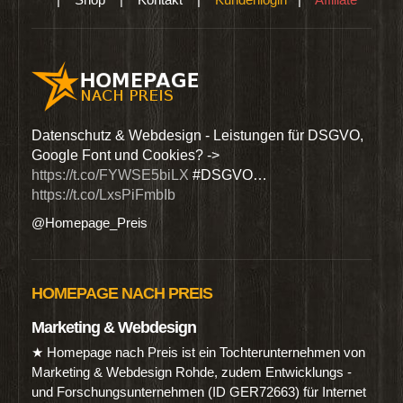
den
Datenschutz & Webdesign - Leistungen für DSGVO,
Wir 
Google Font und Cookies? ->
Dien
https://t.co/FYWSE5biLX
#DSGVO…
@Hom
https://t.co/LxsPiFmbIb
@Homepage_Preis
HOMEPAGE NACH PREIS
Marketing & Webdesign
★ Homepage nach Preis ist ein Tochterunternehmen von
Marketing & Webdesign Rohde, zudem Entwicklungs -
und Forschungsunternehmen (ID GER72663) für Internet