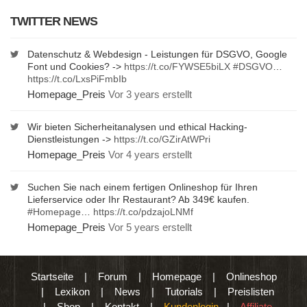
TWITTER NEWS
Datenschutz & Webdesign - Leistungen für DSGVO, Google
Font und Cookies? ->
https://t.co/FYWSE5biLX
#DSGVO
…
https://t.co/LxsPiFmbIb
Homepage_Preis
Vor 3 years erstellt
Wir bieten Sicherheitanalysen und ethical Hacking-
Dienstleistungen ->
https://t.co/GZirAtWPri
Homepage_Preis
Vor 4 years erstellt
Suchen Sie nach einem fertigen Onlineshop für Ihren
Lieferservice oder Ihr Restaurant? Ab 349€ kaufen.
#Homepage
…
https://t.co/pdzajoLNMf
Homepage_Preis
Vor 5 years erstellt
Startseite
|
Forum
|
Homepage
|
Onlineshop
|
Lexikon
|
News
|
Tutorials
|
Preislisten
|
Shop
|
Kontakt
|
Kundenlogin
|
Affiliate