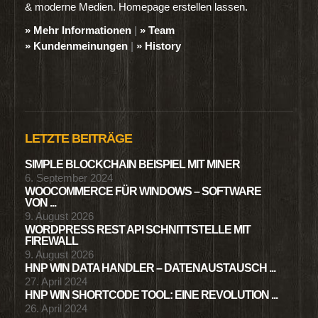
& moderne Medien. Homepage erstellen lassen.
» Mehr Informationen
|
» Team
» Kundenmeinungen
|
» History
LETZTE BEITRÄGE
SIMPLE BLOCKCHAIN BEISPIEL MIT MINER
6. September 2024
WOOCOMMERCE FÜR WINDOWS – SOFTWARE
VON ...
9. August 2026
WORDPRESS REST API SCHNITTSTELLE MIT
FIREWALL
9. August 2026
HNP WIN DATA HANDLER – DATENAUSTAUSCH ...
27. April 2024
HNP WIN SHORTCODE TOOL: EINE REVOLUTION ...
26. April 2024