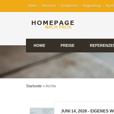
Home
München
Schweinfurt
Regensburg
Nürn
HOME
PREISE
REFERENZE
Startseite
»
Archiv
JUNI 14, 2026
- EIGENES 