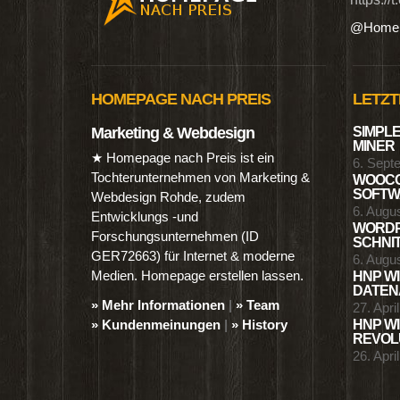
@Homep
HOMEPAGE NACH PREIS
LETZT
Marketing & Webdesign
SIMPLE
MINER
★ Homepage nach Preis ist ein
6. Sept
Tochterunternehmen von Marketing &
WOOCO
SOFTWA
Webdesign Rohde, zudem
6. Augu
Entwicklungs -und
WORDP
Forschungsunternehmen (ID
SCHNIT
GER72663) für Internet & moderne
6. Augu
Medien. Homepage erstellen lassen.
HNP WI
DATENA
» Mehr Informationen
|
» Team
27. Apri
» Kundenmeinungen
|
» History
HNP WI
REVOLU
26. Apri