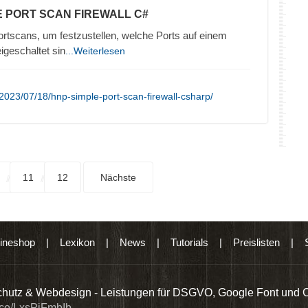
E PORT SCAN FIREWALL C#
ortscans, um festzustellen, welche Ports auf einem
igeschaltet sin
...Weiterlesen
2023/07/18/hnp-simple-port-scan-firewall-csharp/
11
12
Nächste
ineshop
|
Lexikon
|
News
|
Tutorials
|
Preislisten
|
hutz & Webdesign - Leistungen für DSGVO, Google Font und 
t.co/LxsPiFmbIb