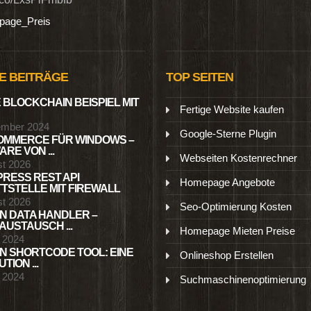
age_Preis
E BEITRÄGE
TOP SEITEN
 BLOCKCHAIN BEISPIEL MIT
Fertige Website kaufen
ember 2024
Google-Sterne Plugin
MMERCE FÜR WINDOWS –
RE VON ...
Webseiten Kostenrechner
st 2026
RESS REST API
Homepage Angebote
TSTELLE MIT FIREWALL
st 2026
Seo-Optimierung Kosten
N DATA HANDLER –
USTAUSCH ...
Homepage Mieten Preise
l 2024
N SHORTCODE TOOL: EINE
Onlineshop Erstellen
TION ...
l 2024
Suchmaschinenoptimierung