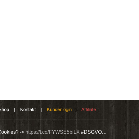
Shop
|
Kontakt
|
Kundenlogin
|
Affiliate
Cookies? ->
https://t.co/FYWSE5biLX
#DSGVO…
Wir bieten Si