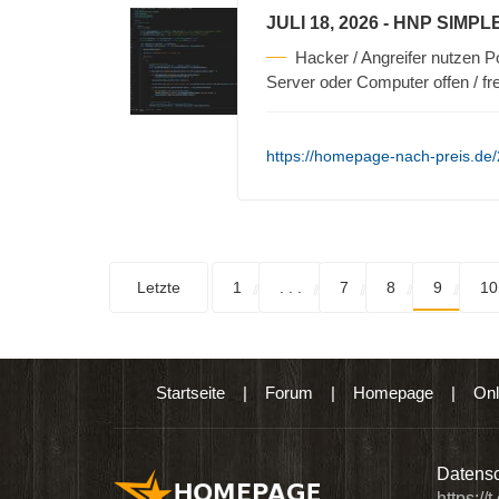
JULI 18, 2026
- HNP SIMPL
Hacker / Angreifer nutzen P
Server oder Computer offen / fre
https://homepage-nach-preis.de/
Letzte
1
. . .
7
8
9
10
Startseite
|
Forum
|
Homepage
|
Onl
n digitalen Produkten wie Ebooks & DVDs.…
Datensc
https://