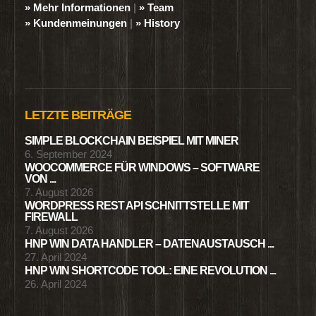
» Mehr Informationen
|
» Team
» Kundenmeinungen
|
» History
LETZTE BEITRÄGE
SIMPLE BLOCKCHAIN BEISPIEL MIT MINER
6. September 2024
WOOCOMMERCE FÜR WINDOWS – SOFTWARE
VON ...
7. August 2026
WORDPRESS REST API SCHNITTSTELLE MIT
FIREWALL
7. August 2026
HNP WIN DATA HANDLER – DATENAUSTAUSCH ...
27. April 2024
HNP WIN SHORTCODE TOOL: EINE REVOLUTION ...
26. April 2024