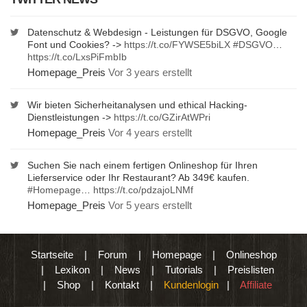
Datenschutz & Webdesign - Leistungen für DSGVO, Google
Font und Cookies? ->
https://t.co/FYWSE5biLX
#DSGVO
…
https://t.co/LxsPiFmbIb
Homepage_Preis
Vor 3 years erstellt
Wir bieten Sicherheitanalysen und ethical Hacking-
Dienstleistungen ->
https://t.co/GZirAtWPri
Homepage_Preis
Vor 4 years erstellt
Suchen Sie nach einem fertigen Onlineshop für Ihren
Lieferservice oder Ihr Restaurant? Ab 349€ kaufen.
#Homepage
…
https://t.co/pdzajoLNMf
Homepage_Preis
Vor 5 years erstellt
Startseite
|
Forum
|
Homepage
|
Onlineshop
|
Lexikon
|
News
|
Tutorials
|
Preislisten
|
Shop
|
Kontakt
|
Kundenlogin
|
Affiliate