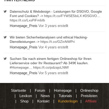
Datenschutz & Webdesign - Leistungen für DSGVO, Google
Font und Cookies? ->
https://t.co/FYWSE5biLX
#DSGVO
…
https://t.co/LxsPiFmbIb
Homepage_Preis
Vor 3 years erstellt
Wir bieten Sicherheitanalysen und ethical Hacking-
Dienstleistungen ->
https://t.co/GZirAtWPri
Homepage_Preis
Vor 4 years erstellt
Suchen Sie nach einem fertigen Onlineshop für Ihren
Lieferservice oder Ihr Restaurant? Ab 349€ kaufen.
#Homepage
…
https://t.co/pdzajoLNMf
Homepage_Preis
Vor 5 years erstellt
Startseite
|
Forum
|
Homepage
|
Onlineshop
|
Lexikon
|
News
|
Tutorials
|
Preislisten
|
Shop
|
Kontakt
|
Kundenlogin
|
Affiliate