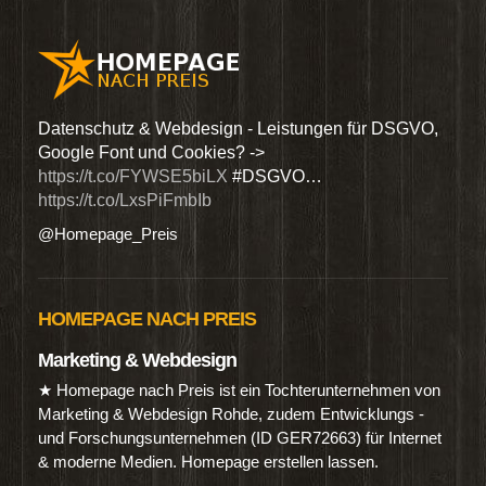
den
Datenschutz & Webdesign - Leistungen für DSGVO,
Wir 
Google Font und Cookies? ->
Dien
https://t.co/FYWSE5biLX
#DSGVO…
@Hom
https://t.co/LxsPiFmbIb
@Homepage_Preis
HOMEPAGE NACH PREIS
Marketing & Webdesign
★ Homepage nach Preis ist ein Tochterunternehmen von
Marketing & Webdesign Rohde, zudem Entwicklungs -
und Forschungsunternehmen (ID GER72663) für Internet
& moderne Medien. Homepage erstellen lassen.