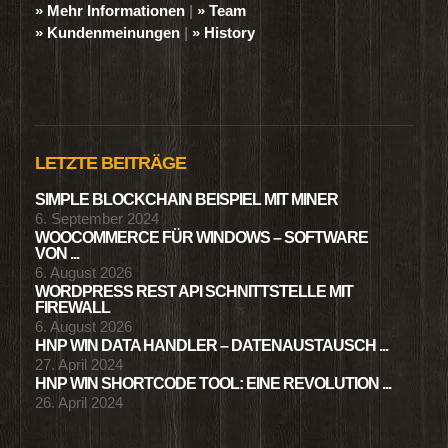
» Mehr Informationen
|
» Team
» Kundenmeinungen
|
» History
LETZTE BEITRÄGE
SIMPLE BLOCKCHAIN BEISPIEL MIT MINER
6. September 2024
WOOCOMMERCE FÜR WINDOWS – SOFTWARE
VON ...
6. August 2026
WORDPRESS REST API SCHNITTSTELLE MIT
FIREWALL
6. August 2026
HNP WIN DATA HANDLER – DATENAUSTAUSCH ...
27. April 2024
HNP WIN SHORTCODE TOOL: EINE REVOLUTION ...
26. April 2024