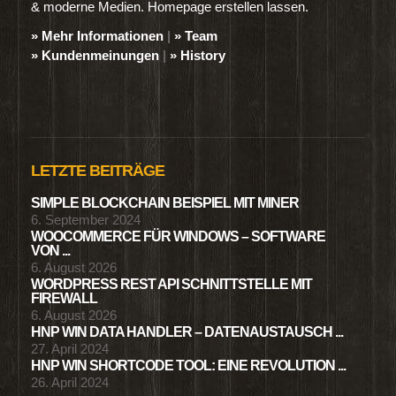
& moderne Medien. Homepage erstellen lassen.
» Mehr Informationen
|
» Team
» Kundenmeinungen
|
» History
LETZTE BEITRÄGE
SIMPLE BLOCKCHAIN BEISPIEL MIT MINER
6. September 2024
WOOCOMMERCE FÜR WINDOWS – SOFTWARE
VON ...
6. August 2026
WORDPRESS REST API SCHNITTSTELLE MIT
FIREWALL
6. August 2026
HNP WIN DATA HANDLER – DATENAUSTAUSCH ...
27. April 2024
HNP WIN SHORTCODE TOOL: EINE REVOLUTION ...
26. April 2024