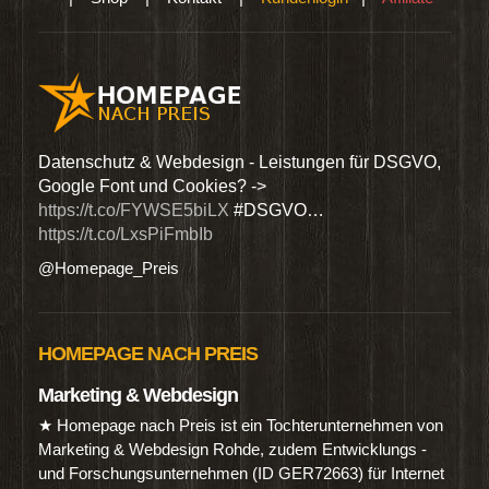
den
Datenschutz & Webdesign - Leistungen für DSGVO,
Wir 
Google Font und Cookies? ->
Dien
https://t.co/FYWSE5biLX
#DSGVO…
@Hom
https://t.co/LxsPiFmbIb
@Homepage_Preis
HOMEPAGE NACH PREIS
Marketing & Webdesign
★ Homepage nach Preis ist ein Tochterunternehmen von
Marketing & Webdesign Rohde, zudem Entwicklungs -
und Forschungsunternehmen (ID GER72663) für Internet