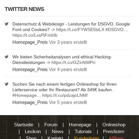
TWITTER NEWS
Datenschutz & Webdesign - Leistungen für DSGVO, Google
Font und Cookies? ->
https://t.co/FYWSE5biLX
#DSGVO
…
https://t.co/LxsPiFmbIb
Homepage_Preis
Vor 3 years erstellt
Wir bieten Sicherheitanalysen und ethical Hacking-
Dienstleistungen ->
https://t.co/GZirAtWPri
Homepage_Preis
Vor 4 years erstellt
Suchen Sie nach einem fertigen Onlineshop für Ihren
Lieferservice oder Ihr Restaurant? Ab 349€ kaufen.
#Homepage
…
https://t.co/pdzajoLNMf
Homepage_Preis
Vor 5 years erstellt
Startseite
|
Forum
|
Homepage
|
Onlineshop
|
Lexikon
|
News
|
Tutorials
|
Preislisten
|
Shop
|
Kontakt
|
Kundenlogin
|
Affiliate