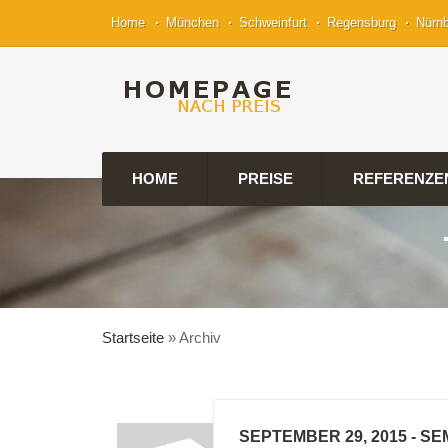
Home
München
Schweinfurt
Regensburg
Nürn
HOME
PREISE
REFERENZE
Startseite
»
Archiv
SEPTEMBER 29, 2015
- SE