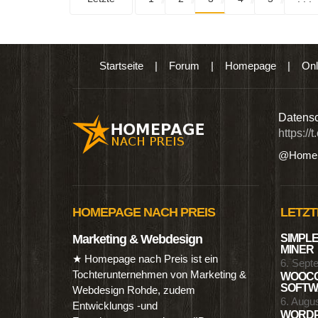
Startseite
|
Forum
|
Homepage
|
Onl
n digitalen Produkten wie Ebooks & DVDs.…
Datensc
https://
@Homep
HOMEPAGE NACH PREIS
LETZT
Marketing & Webdesign
SIMPLE
MINER
★ Homepage nach Preis ist ein
6. Sept
Tochterunternehmen von Marketing &
WOOCO
SOFTWA
Webdesign Rohde, zudem
6. Augu
Entwicklungs -und
WORDP