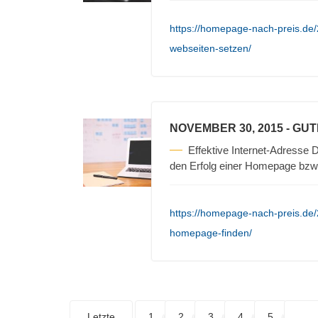
https://homepage-nach-preis.de/
webseiten-setzen/
NOVEMBER 30, 2015
- GU
Effektive Internet-Adresse D
den Erfolg einer Homepage bzw
https://homepage-nach-preis.de/
homepage-finden/
Letzte
1
2
3
4
5
. . .