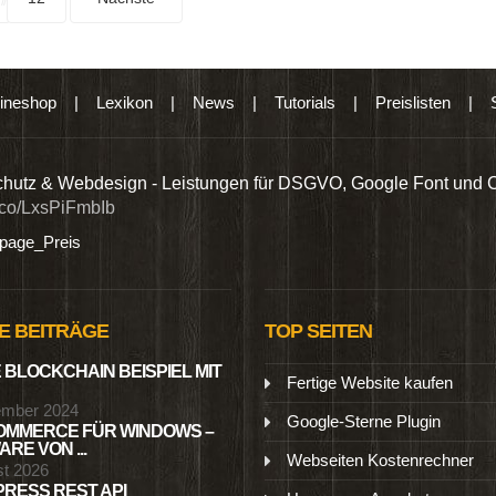
ineshop
|
Lexikon
|
News
|
Tutorials
|
Preislisten
|
hutz & Webdesign - Leistungen für DSGVO, Google Font und 
t.co/LxsPiFmbIb
age_Preis
E BEITRÄGE
TOP SEITEN
 BLOCKCHAIN BEISPIEL MIT
Fertige Website kaufen
ember 2024
Google-Sterne Plugin
MMERCE FÜR WINDOWS –
RE VON ...
Webseiten Kostenrechner
st 2026
RESS REST API