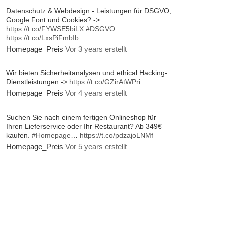
Datenschutz & Webdesign - Leistungen für DSGVO,
Google Font und Cookies? ->
https://t.co/FYWSE5biLX
#DSGVO
…
https://t.co/LxsPiFmbIb
Homepage_Preis
Vor 3 years erstellt
Wir bieten Sicherheitanalysen und ethical Hacking-
Dienstleistungen ->
https://t.co/GZirAtWPri
Homepage_Preis
Vor 4 years erstellt
Suchen Sie nach einem fertigen Onlineshop für
Ihren Lieferservice oder Ihr Restaurant? Ab 349€
kaufen.
#Homepage
…
https://t.co/pdzajoLNMf
Homepage_Preis
Vor 5 years erstellt