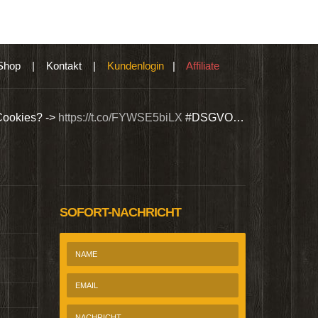
Shop
|
Kontakt
|
Kundenlogin
|
Affiliate
Cookies? ->
https://t.co/FYWSE5biLX
#DSGVO…
Wir bieten Si
@Homepage_P
SOFORT-NACHRICHT