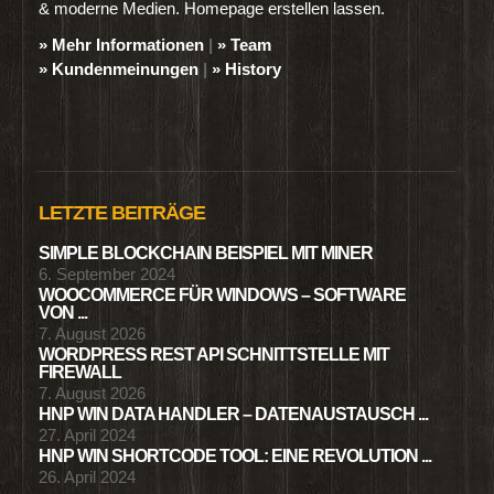
& moderne Medien. Homepage erstellen lassen.
» Mehr Informationen
|
» Team
» Kundenmeinungen
|
» History
LETZTE BEITRÄGE
SIMPLE BLOCKCHAIN BEISPIEL MIT MINER
6. September 2024
WOOCOMMERCE FÜR WINDOWS – SOFTWARE
VON ...
7. August 2026
WORDPRESS REST API SCHNITTSTELLE MIT
FIREWALL
7. August 2026
HNP WIN DATA HANDLER – DATENAUSTAUSCH ...
27. April 2024
HNP WIN SHORTCODE TOOL: EINE REVOLUTION ...
26. April 2024