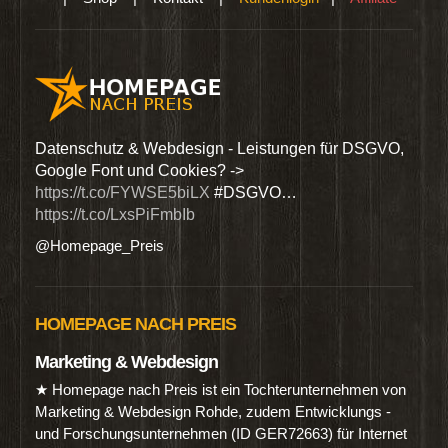
den
Datenschutz & Webdesign - Leistungen für DSGVO,
Wir 
Google Font und Cookies? ->
Dien
https://t.co/FYWSE5biLX
#DSGVO…
@Hom
https://t.co/LxsPiFmbIb
@Homepage_Preis
HOMEPAGE NACH PREIS
Marketing & Webdesign
★ Homepage nach Preis ist ein Tochterunternehmen von
Marketing & Webdesign Rohde, zudem Entwicklungs -
und Forschungsunternehmen (ID GER72663) für Internet