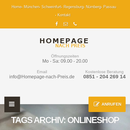
Home
München
Schweinfurt
Regensburg
Nürnberg
Passau
Kontakt
Öffnungszeiten
Mo - Sa: 09.00 - 20.00
Email
Kostenlose Beratung
0851 - 204 269 14
info@Homepage-nach-Preis.de
ANRUFEN
TAGS ARCHIV: ONLINESHOP