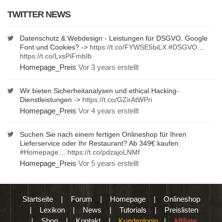
TWITTER NEWS
Datenschutz & Webdesign - Leistungen für DSGVO, Google
Font und Cookies? ->
https://t.co/FYWSE5biLX
#DSGVO
…
https://t.co/LxsPiFmbIb
Homepage_Preis
Vor 3 years erstellt
Wir bieten Sicherheitanalysen und ethical Hacking-
Dienstleistungen ->
https://t.co/GZirAtWPri
Homepage_Preis
Vor 4 years erstellt
Suchen Sie nach einem fertigen Onlineshop für Ihren
Lieferservice oder Ihr Restaurant? Ab 349€ kaufen.
#Homepage
…
https://t.co/pdzajoLNMf
Homepage_Preis
Vor 5 years erstellt
Startseite
|
Forum
|
Homepage
|
Onlineshop
|
Lexikon
|
News
|
Tutorials
|
Preislisten
|
Shop
|
Kontakt
|
Kundenlogin
|
Affiliate