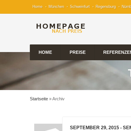
Home
München
Schweinfurt
Regensburg
Nürn
HOME
PREISE
REFERENZE
Startseite
»
Archiv
SEPTEMBER 29, 2015
- SE