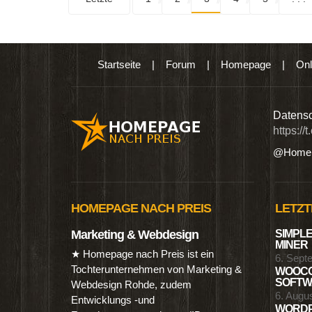
Startseite
|
Forum
|
Homepage
|
Onl
n digitalen Produkten wie Ebooks & DVDs.…
Datensc
https://
@Homep
HOMEPAGE NACH PREIS
LETZT
Marketing & Webdesign
SIMPLE
MINER
★ Homepage nach Preis ist ein
6. Sept
Tochterunternehmen von Marketing &
WOOCO
SOFTWA
Webdesign Rohde, zudem
6. Augu
Entwicklungs -und
WORDP