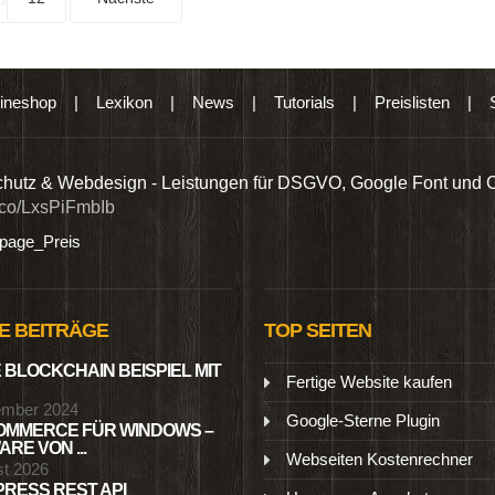
ineshop
|
Lexikon
|
News
|
Tutorials
|
Preislisten
|
hutz & Webdesign - Leistungen für DSGVO, Google Font und 
t.co/LxsPiFmbIb
age_Preis
E BEITRÄGE
TOP SEITEN
 BLOCKCHAIN BEISPIEL MIT
Fertige Website kaufen
ember 2024
Google-Sterne Plugin
MMERCE FÜR WINDOWS –
RE VON ...
Webseiten Kostenrechner
st 2026
RESS REST API