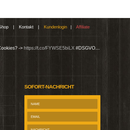
Shop
|
Kontakt
|
Kundenlogin
|
Affiliate
Cookies? ->
https://t.co/FYWSE5biLX
#DSGVO…
Wir bieten Si
@Homepage_P
SOFORT-NACHRICHT