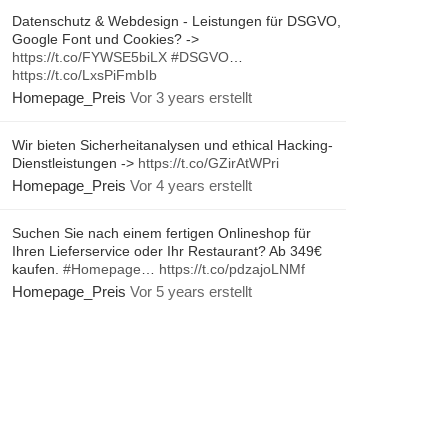
Datenschutz & Webdesign - Leistungen für DSGVO,
Google Font und Cookies? ->
https://t.co/FYWSE5biLX
#DSGVO
…
https://t.co/LxsPiFmbIb
Homepage_Preis
Vor 3 years erstellt
Wir bieten Sicherheitanalysen und ethical Hacking-
Dienstleistungen ->
https://t.co/GZirAtWPri
Homepage_Preis
Vor 4 years erstellt
Suchen Sie nach einem fertigen Onlineshop für
Ihren Lieferservice oder Ihr Restaurant? Ab 349€
kaufen.
#Homepage
…
https://t.co/pdzajoLNMf
Homepage_Preis
Vor 5 years erstellt