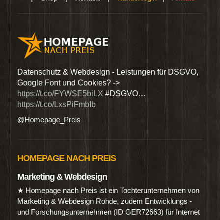
den
Datenschutz & Webdesign - Leistungen für DSGVO,
Wir 
Google Font und Cookies? ->
Dien
https://t.co/FYWSE5biLX
#DSGVO…
@Hom
https://t.co/LxsPiFmbIb
@Homepage_Preis
HOMEPAGE NACH PREIS
Marketing & Webdesign
★ Homepage nach Preis ist ein Tochterunternehmen von
Marketing & Webdesign Rohde, zudem Entwicklungs -
und Forschungsunternehmen (ID GER72663) für Internet