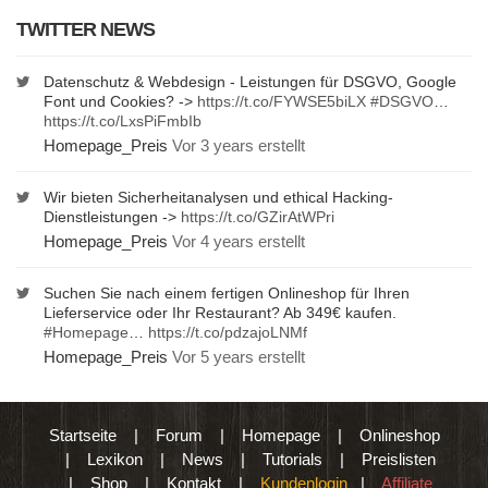
TWITTER NEWS
Datenschutz & Webdesign - Leistungen für DSGVO, Google
Font und Cookies? ->
https://t.co/FYWSE5biLX
#DSGVO
…
https://t.co/LxsPiFmbIb
Homepage_Preis
Vor 3 years erstellt
Wir bieten Sicherheitanalysen und ethical Hacking-
Dienstleistungen ->
https://t.co/GZirAtWPri
Homepage_Preis
Vor 4 years erstellt
Suchen Sie nach einem fertigen Onlineshop für Ihren
Lieferservice oder Ihr Restaurant? Ab 349€ kaufen.
#Homepage
…
https://t.co/pdzajoLNMf
Homepage_Preis
Vor 5 years erstellt
Startseite
|
Forum
|
Homepage
|
Onlineshop
|
Lexikon
|
News
|
Tutorials
|
Preislisten
|
Shop
|
Kontakt
|
Kundenlogin
|
Affiliate