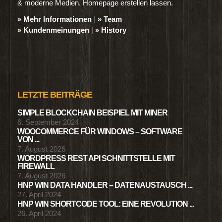
& moderne Medien. Homepage erstellen lassen.
» Mehr Informationen
|
» Team
» Kundenmeinungen
|
» History
LETZTE BEITRÄGE
SIMPLE BLOCKCHAIN BEISPIEL MIT MINER
6. September 2024
WOOCOMMERCE FÜR WINDOWS – SOFTWARE
VON ...
7. August 2026
WORDPRESS REST API SCHNITTSTELLE MIT
FIREWALL
7. August 2026
HNP WIN DATA HANDLER – DATENAUSTAUSCH ...
27. April 2024
HNP WIN SHORTCODE TOOL: EINE REVOLUTION ...
26. April 2024