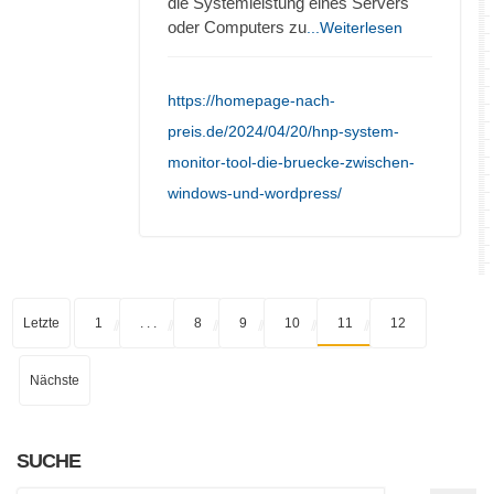
die Systemleistung eines Servers
oder Computers zu
...Weiterlesen
https://homepage-nach-
preis.de/2024/04/20/hnp-system-
monitor-tool-die-bruecke-zwischen-
windows-und-wordpress/
Letzte
1
. . .
8
9
10
11
12
Nächste
SUCHE